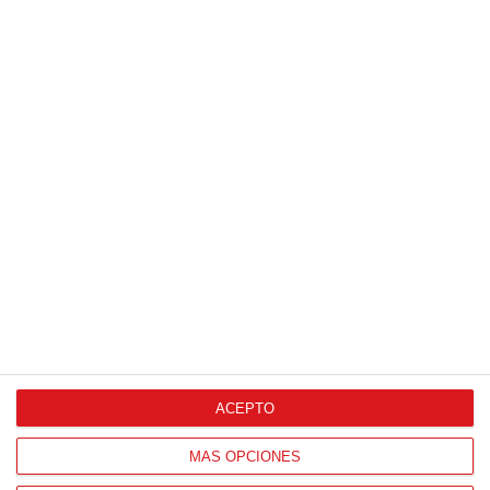
13
/
06
/
2026
FOTOS (Cotorruelo) - 35º Torneo de
Campeones de Fútbol 7 | Benjamines y
Prebenjamines | Entrega trofeos campeones
de liga y finales (Domingo, 7 junio)
07
/
06
/
2026
ACEPTO
MÁS OPCIONES