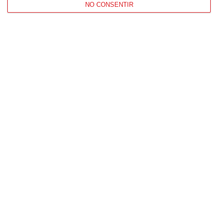
NO CONSENTIR
Patrocinador Oficial
Patrocinador Tecnológico
Patrocinador Digital de Talento
Agencia de Publicidad
Proveedores Oficiales