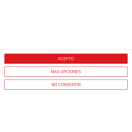
Patrocinador Técnico Oficial
ACEPTO
Patrocinador Oficial
MÁS OPCIONES
NO CONSENTIR
Patrocinador Tecnológico
Patrocinador Digital de Talento