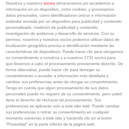
Nosotros y nuestros
socios
almacenamos y/o accedemos a
información en un dispositivo, como cookies, y procesamos
datos personales, como identificadores únicos e información
estándar enviada por un dispositivo para publicidad y contenido
personalizado, medición de publicidad y contenido,
investigación de audiencia y desarrollo de servicios.
Con su
permiso, nosotros y nuestros socios podemos utilizar datos de
localización geográfica precisa e identificación mediante las
características de dispositivos. Puede hacer clic para otorgarnos
su consentimiento a nosotros y a nuestros 1731 socios para
que llevemos a cabo el procesamiento previamente descrito. De
ÚLTIMOS VÍDEOS
forma alternativa, puede hacer clic para denegar su
consentimiento o acceder a información más detallada y
cambiar sus preferencias antes de otorgar su consentimiento.
VÍDEO - Madrid se vuelca en sus calles y
Tenga en cuenta que algún procesamiento de sus datos
plazas con la selección española en la
personales puede no requerir de su consentimiento, pero usted
celebración de la segunda estrella como
tiene el derecho de rechazar tal procesamiento. Sus
campeones del mundo
preferencias se aplicarán solo a este sitio web. Puede cambiar
21
/
07
/
2026
sus preferencias o retirar su consentimiento en cualquier
VÍDEO - La RFFM acompaña a la UD Villalba
momento volviendo a este sitio y haciendo clic en el botón
en el III Torneo Solidario Hogares con la
"Privacidad" en la parte inferior de la página web.
diversión y la solidaridad como principales