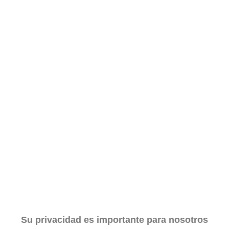
Corepunk MMORPG
Un verdadero MMORPG de la vieja escuela ¡Cómo los
de antes, pero mejor!
Su privacidad es importante para nosotros