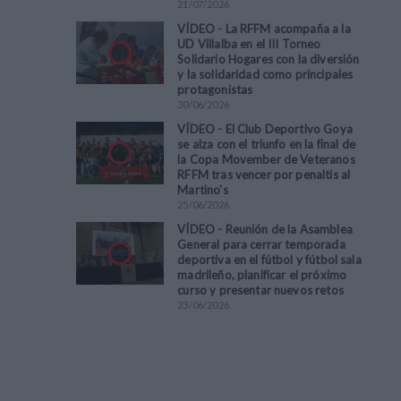
21
/
07
/
2026
VÍDEO - La RFFM acompaña a la
UD Villalba en el III Torneo
Solidario Hogares con la diversión
y la solidaridad como principales
protagonistas
30
/
06
/
2026
VÍDEO - El Club Deportivo Goya
se alza con el triunfo en la final de
la Copa Movember de Veteranos
RFFM tras vencer por penaltis al
Martino's
25
/
06
/
2026
VÍDEO - Reunión de la Asamblea
General para cerrar temporada
deportiva en el fútbol y fútbol sala
madrileño, planificar el próximo
curso y presentar nuevos retos
23
/
06
/
2026