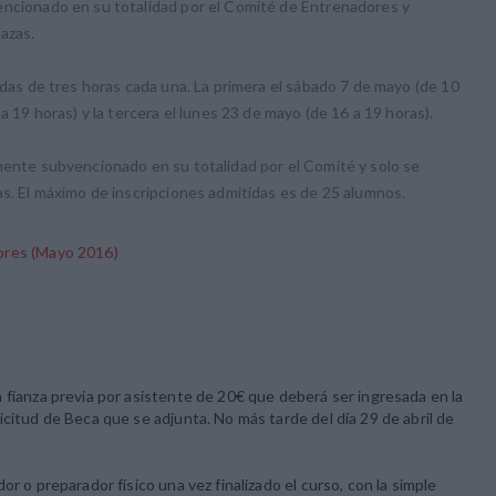
encionado en su totalidad por el Comité de Entrenadores y
lazas.
adas de tres horas cada una. La primera el sábado 7 de mayo (de 10
a 19 horas) y la tercera el lunes 23 de mayo (de 16 a 19 horas).
mente subvencionado en su totalidad por el Comité y solo se
as. El máximo de inscripciones admitidas es de 25 alumnos.
dores (Mayo 2016)
 fianza previa por asistente de 20€ que deberá ser ingresada en la
citud de Beca que se adjunta. No más tarde del día 29 de abril de
r o preparador físico una vez finalizado el curso, con la simple