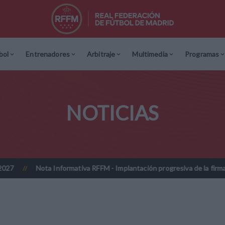
bol
Entrenadores
Arbitraje
Multimedia
Programas
NOTICIAS
nformativa RFFM - Implantación progresiva de la firma digitalizada en l