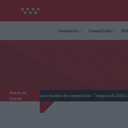
Federación
Competición
Fút
Avisos de
 - Nuevo modelo de competición - Temporada 2026-2027
Nota I
//
interés