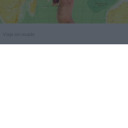
Viaja sin visado
Los pasaportes que más puertas abren ¿está el tuyo?