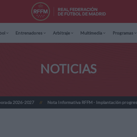
bol
Entrenadores
Arbitraje
Multimedia
Programas
NOTICIAS
Nota Informativa RFFM - Implantación progresiva de la firma digita
//