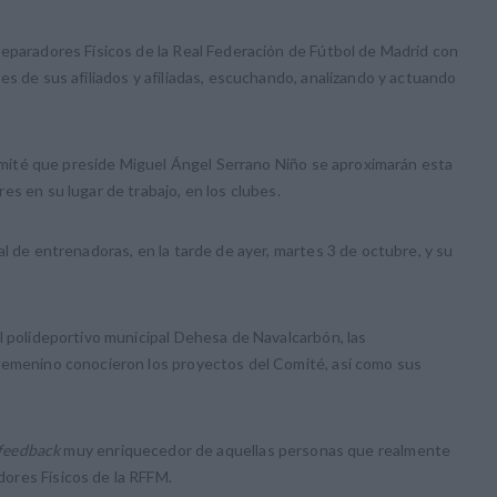
reparadores Físicos de la Real Federación de Fútbol de Madrid con
es de sus afiliados y afiliadas, escuchando, analizando y actuando
 Comité que preside Miguel Ángel Serrano Niño se aproximarán esta
es en su lugar de trabajo, en los clubes.
l de entrenadoras, en la tarde de ayer, martes 3 de octubre, y su
l polideportivo municipal Dehesa de Navalcarbón, las
femenino conocieron los proyectos del Comité, así como sus
feedback
muy enriquecedor de aquellas personas que realmente
ores Físicos de la RFFM.