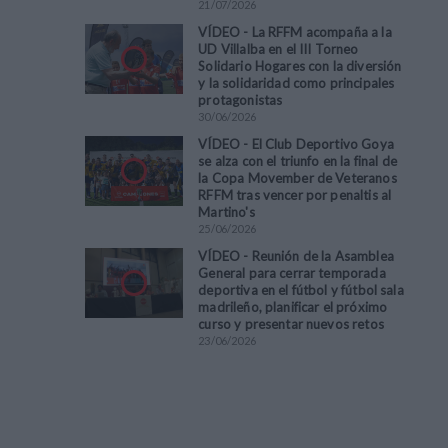
21
/
07
/
2026
VÍDEO - La RFFM acompaña a la
UD Villalba en el III Torneo
Solidario Hogares con la diversión
y la solidaridad como principales
protagonistas
30
/
06
/
2026
VÍDEO - El Club Deportivo Goya
se alza con el triunfo en la final de
la Copa Movember de Veteranos
RFFM tras vencer por penaltis al
Martino's
25
/
06
/
2026
VÍDEO - Reunión de la Asamblea
General para cerrar temporada
deportiva en el fútbol y fútbol sala
madrileño, planificar el próximo
curso y presentar nuevos retos
23
/
06
/
2026