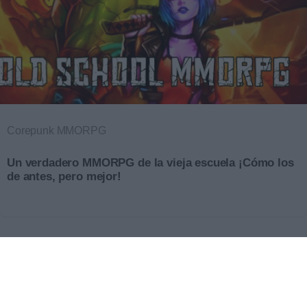
Corepunk MMORPG
Un verdadero MMORPG de la vieja escuela ¡Cómo los
de antes, pero mejor!