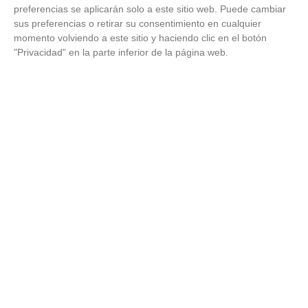
preferencias se aplicarán solo a este sitio web. Puede cambiar
sus preferencias o retirar su consentimiento en cualquier
VÍDEO - Madrid se vuelca en sus calles y
momento volviendo a este sitio y haciendo clic en el botón
plazas con la selección española en la
"Privacidad" en la parte inferior de la página web.
celebración de la segunda estrella como
campeones del mundo
21
/
07
/
2026
VÍDEO - La RFFM acompaña a la UD Villalba
en el III Torneo Solidario Hogares con la
diversión y la solidaridad como principales
protagonistas
30
/
06
/
2026
VÍDEO - El Club Deportivo Goya se alza con
el triunfo en la final de la Copa Movember
de Veteranos RFFM tras vencer por penaltis
al Martino's
25
/
06
/
2026
VÍDEO - Reunión de la Asamblea General
para cerrar temporada deportiva en el
fútbol y fútbol sala madrileño, planificar el
próximo curso y presentar nuevos retos
23
/
06
/
2026