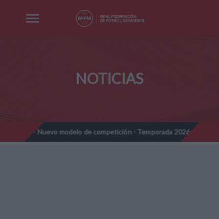
NOTICIAS
nes - Nuevo modelo de competición - Temporada 2026-2027
No
//