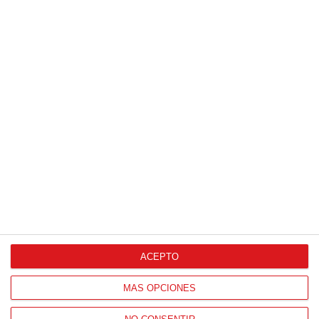
Patrocinador Técnico Oficial
ACEPTO
MÁS OPCIONES
Patrocinador Oficial