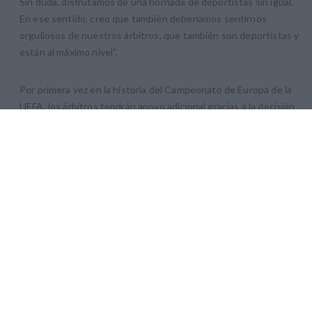
Sin duda, disfrutamos de una hornada de deportistas sin igual.
En ese sentido, creo que también deberíamos sentirnos
orgullosos de nuestros árbitros, que también son deportistas y
están al máximo nivel”.
Por primera vez en la historia del Campeonato de Europa de la
UEFA, los árbitros tendrán apoyo adicional gracias a la decisión
de los legisladores del fútbol, la International Football
Association Board (IFAB), al permitirse la continuación del
experimento con los árbitros asistentes adicionales. Los
equipos arbitrales completos se anunciarán próximamente.