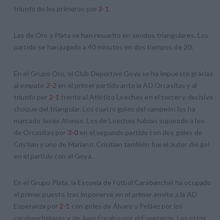
triunfo de los primeros por
3-1
.
Las de Oro y Plata se han resuelto en sendos triangulares. Los
partido se han jugado a 40 minutos en dos tiempos de 20.
En el Grupo Oro, el Club Deportivo Goya se ha impuesto gracias
al empate
2-2
en el primer partido ante la AD Orcasitas y al
triunfo por
2-1
frente al Atlético Loeches en el tercer y decisivo
choque del triangular. Los cuatro goles del campeón los ha
marcado Javier Alonso. Los de Loeches habían superado a los
de Orcasitas por
3-0
en el segundo partido con dos goles de
Cristian y uno de Mariano. Crisitian también fue el autor del gol
en el partido con el Goya.
En el Grupo Plata, la Escuela de Fútbol Carabanchel ha ocupado
el primer puesto tras imponerse en el primer envite a la AD
Esperanza por
2-1
con goles de Álvaro y Peláez por los
carabancheleros y de Juan Encabo por el Esperanza. Los otros