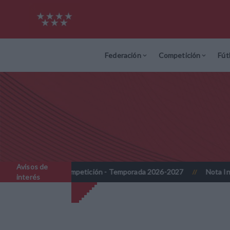
Federación
Competición
Fút
Avisos de
petición - Temporada 2026-2027
Nota Informativa RFFM - Implant
//
interés