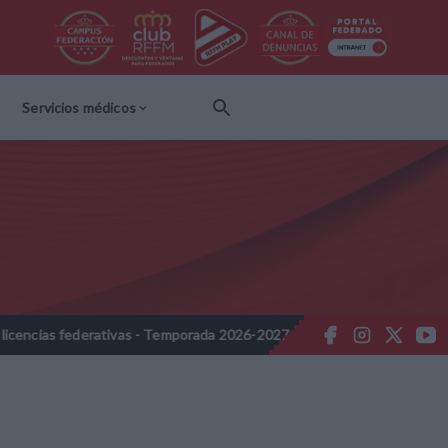
Servicios médicos
 - Temporada 2026-2027
Nota Informativa RFFM - Propuesta de Act
//