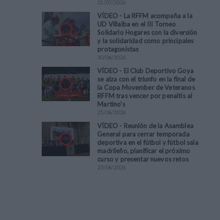
21
/
07
/
2026
VÍDEO - La RFFM acompaña a la
UD Villalba en el III Torneo
Solidario Hogares con la diversión
y la solidaridad como principales
protagonistas
30
/
06
/
2026
VÍDEO - El Club Deportivo Goya
se alza con el triunfo en la final de
la Copa Movember de Veteranos
RFFM tras vencer por penaltis al
Martino's
25
/
06
/
2026
VÍDEO - Reunión de la Asamblea
General para cerrar temporada
deportiva en el fútbol y fútbol sala
madrileño, planificar el próximo
curso y presentar nuevos retos
23
/
06
/
2026