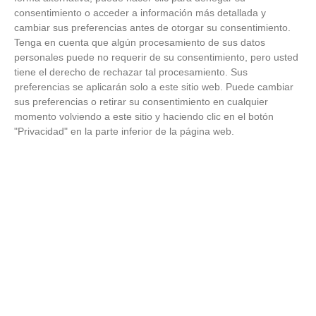
consentimiento o acceder a información más detallada y
cambiar sus preferencias antes de otorgar su consentimiento.
Tenga en cuenta que algún procesamiento de sus datos
personales puede no requerir de su consentimiento, pero usted
tiene el derecho de rechazar tal procesamiento. Sus
preferencias se aplicarán solo a este sitio web. Puede cambiar
sus preferencias o retirar su consentimiento en cualquier
momento volviendo a este sitio y haciendo clic en el botón
"Privacidad" en la parte inferior de la página web.
ÚLTIMOS VÍDEOS
VÍDEO - Madrid se vuelca en sus calles y
plazas con la selección española en la
celebración de la segunda estrella como
campeones del mundo
21
/
07
/
2026
VÍDEO - La RFFM acompaña a la UD Villalba
en el III Torneo Solidario Hogares con la
diversión y la solidaridad como principales
protagonistas