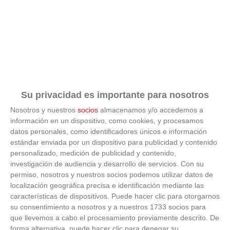
Su privacidad es importante para nosotros
Nosotros y nuestros
socios
almacenamos y/o accedemos a
información en un dispositivo, como cookies, y procesamos
datos personales, como identificadores únicos e información
estándar enviada por un dispositivo para publicidad y contenido
personalizado, medición de publicidad y contenido,
investigación de audiencia y desarrollo de servicios.
Con su
Corepunk MMORPG
permiso, nosotros y nuestros socios podemos utilizar datos de
localización geográfica precisa e identificación mediante las
Un verdadero MMORPG de la vieja escuela ¡Cómo los
características de dispositivos. Puede hacer clic para otorgarnos
de antes, pero mejor!
su consentimiento a nosotros y a nuestros 1733 socios para
que llevemos a cabo el procesamiento previamente descrito. De
forma alternativa, puede hacer clic para denegar su