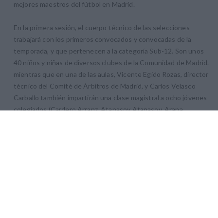
mejores maestros del fútbol en Madrid.
En la primera sesión, el cuerpo técnico de las selecciones
trabajará con los primeros convocados y convocadas de la
temporada, y que pertenecen a la categoría Sub-12. Son unos
40 niños y niñas de diversos clubes de la Comunidad de Madrid.
mientras que en una de las aulas, Vicente Egido Rozas, director
técnico del Comité de Árbitros de Madrid, y Carlos Velasco
Carballo también impartirán una clase magistral a ocho jóvenes
colegiados (Cardero Arranz, Atanasov Atanasov, Arana
Urrunaga, Mingoarranz Feito, Farid El Ouaazizi, Andrei Madalin,
Mohamed El Ouaazizi y Sebastian Arkosi).
Posteriormente, y dividiendo uno de los campos de fútbol 11 en
dos, los convocados de la selección masculina disputarán un
partido de fútbol 7 entre ellos, al igual que las convocadas de la
selección femenina.
Los árbitros que asisten como alumnos a esta primera sesión de