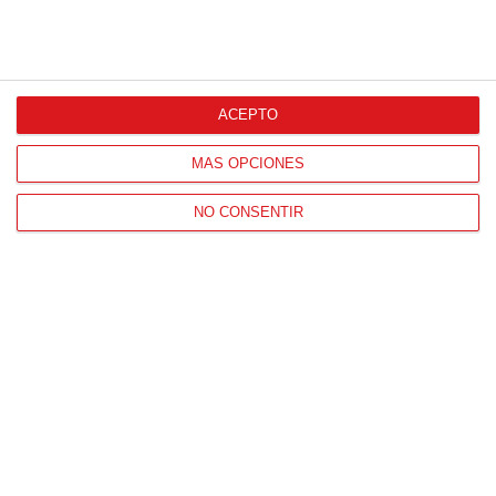
ACEPTO
Patrocinador Técnico Oficial
MÁS OPCIONES
Patrocinador Oficial
NO CONSENTIR
Patrocinador Tecnológico
Patrocinador Digital de Talento
Agencia de Publicidad