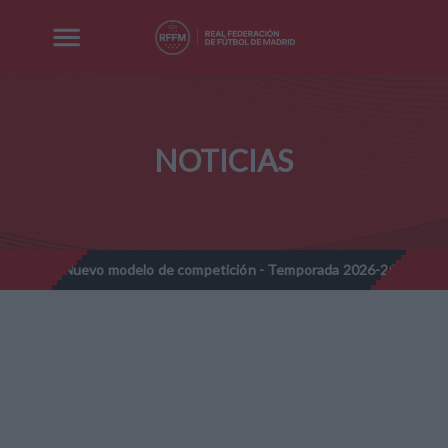
NOTICIAS
 - Nuevo modelo de competición - Temporada 2026-2027
Nota I
//