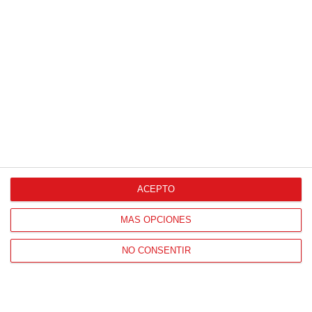
Segunda sesión del Bloque 2 del Centro de Tecnificación
de la RFFM con cuatro equipos alevines
22
/
11
/
2021
Las plantillas alevines de EF Carabanchel, ADC Sanfer, Rivas FC
y EDM San Blas han vuelto a trabajar este lunes 22 de
noviembre en el...
ACEPTO
MÁS OPCIONES
NO CONSENTIR
ÚLTIMOS VÍDEOS