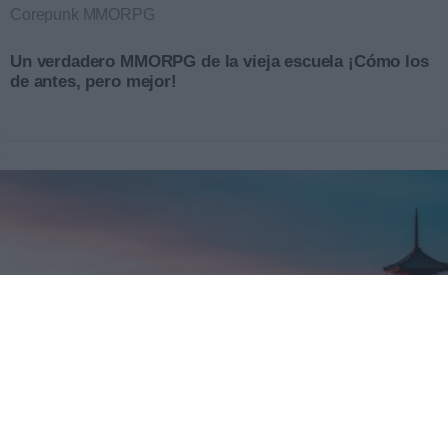
Corepunk MMORPG
Un verdadero MMORPG de la vieja escuela ¡Cómo los
de antes, pero mejor!