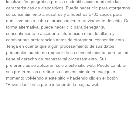
localización geográfica precisa e identificación mediante las
características de dispositivos. Puede hacer clic para otorgarnos
22
/
09
/
2025
su consentimiento a nosotros y a nuestros 1731 socios para
que llevemos a cabo el procesamiento previamente descrito. De
Fin de semana impecable para el equipo juvenil de la AD
forma alternativa, puede hacer clic para denegar su
Alcorcón FS en la fase final de la segunda edición del Trofeo
consentimiento o acceder a información más detallada y
Comunidad de...
cambiar sus preferencias antes de otorgar su consentimiento.
Tenga en cuenta que algún procesamiento de sus datos
personales puede no requerir de su consentimiento, pero usted
tiene el derecho de rechazar tal procesamiento. Sus
preferencias se aplicarán solo a este sitio web. Puede cambiar
sus preferencias o retirar su consentimiento en cualquier
momento volviendo a este sitio y haciendo clic en el botón
"Privacidad" en la parte inferior de la página web.