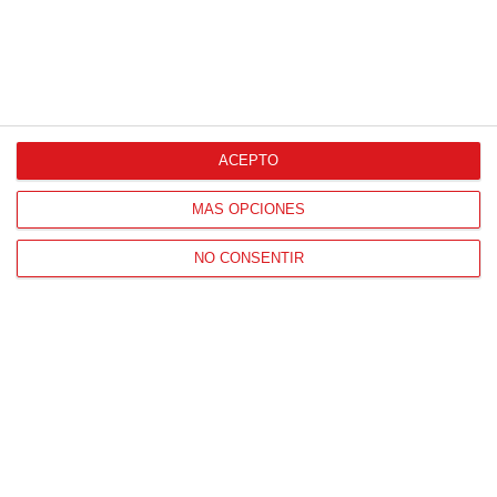
ACEPTO
MÁS OPCIONES
NO CONSENTIR
Patrocinador Técnico Oficial
Patrocinador Oficial