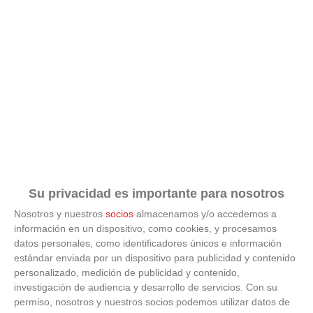
retransmitido en directo por la nueva OTT de la Real
Federación de Fútbol de Madrid,...
Su privacidad es importante para nosotros
Nosotros y nuestros
socios
almacenamos y/o accedemos a
información en un dispositivo, como cookies, y procesamos
datos personales, como identificadores únicos e información
estándar enviada por un dispositivo para publicidad y contenido
FÚTBOL SALA
personalizado, medición de publicidad y contenido,
Triunfo de los chicos del Alcorcón en la segunda edición
investigación de audiencia y desarrollo de servicios.
Con su
del Trofeo Comunidad de Madrid de División de Honor
permiso, nosotros y nuestros socios podemos utilizar datos de
Juvenil