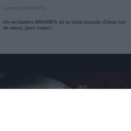
Corepunk MMORPG
Un verdadero MMORPG de la vieja escuela ¡Cómo los
de antes, pero mejor!