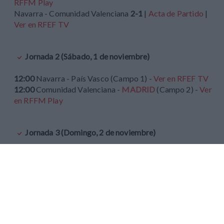
RFFM Play
Navarra - Comunidad Valenciana
2-1
|
Acta de Partido
|
Ver en RFEF TV
Jornada 2 (Sábado, 1 de noviembre)
12:00
Navarra - País Vasco (Campo 1) -
Ver en RFEF TV
12:00
Comunidad Valenciana -
MADRID
(Campo 2) -
Ver
en RFFM Play
Jornada 3 (Domingo, 2 de noviembre)
12:00
País Vasco - Comunidad Valenciana (Campo 2) -
Ver
en RFEF TV
12:00
MADRID
- Navarra (Campo 1) -
Ver en RFFM Play
Reportaje y entrevistas en RFFM Play: