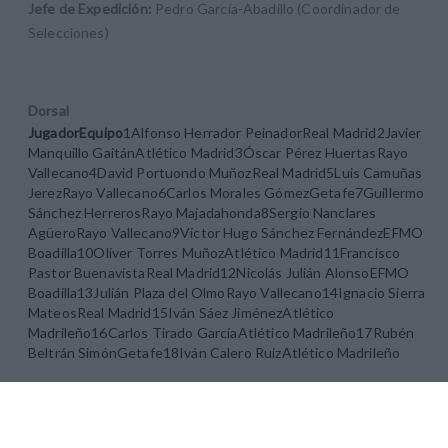
Jefe de Expedición:
Pedro García-Abadillo (Coordinador de
Selecciones)
Dorsal
Jugador
Equipo
1Alfonso Herrador PeinadorReal Madrid2Javier
Manquillo GaitánAtlético Madrid3Óscar Pérez HuertasRayo
Vallecano4David Portuondo MuñozReal Madrid5Luis Camuñas
JerezRayo Vallecano6Carlos Morales GómezGetafe7Guillermo
Sánchez HerrerosRayo Majadahonda8Sergio Nanclares
AgüeroRayo Vallecano9Víctor Hugo Sánchez FernándezEFMO
Boadilla10Oliver Torres MuñozAtlético Madrid11Francisco
Pastor BuenavistaReal Madrid12Nicolás Julián AlonsoEFMO
Boadilla13Julián Plaza del OlmoRayo Vallecano14Ignacio Sierra
MateosReal Madrid15Iván Sáez JiménezAtlético
Madrileño16Carlos Tirado GarcíaAtlético Madrileño17Rubén
Beltrán SimónGetafe18Iván Calero RuizAtlético Madrileño