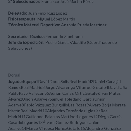
2ª Seleccionador:
Francisco José Martín Pérez
Delegado:
Juan Félix Ruiz López
Fisioterapeuta:
Miguel López Martín
Técnico Material Deportivo:
Antonio Rueda Martínez
Secretario Técnico:
Fernando Zambrano
Jefe de Expedición:
Pedro García-Abadillo (Coordinador de
Selecciones)
Dorsal
Jugador
Equipo
1David Doria SolísReal Madrid2Daniel Carvajal
RamosReal Madrid3Jorge Alvarenga VillarroelGetafe4David Uña
PabloRayo Vallecano5Adrián Cañas OrtizGetafe6Iván Matas
ÁlvarezUnión Adarve7Samuel Toledano GarcíaUnión
Adarve8Pablo Vázquez BurguilloLas Rozas9Álvaro Borja Morata
MartínReal Madrid10Alejandro Fernández IglesiasReal
Madrid11Guillermo Palacios MartínezLeganés12Diego García
CasadoLeganés13Álvaro Gómez RodríguezUnión
Adarve14Marco Vinuesa NúñezGetafe15Alejandro González