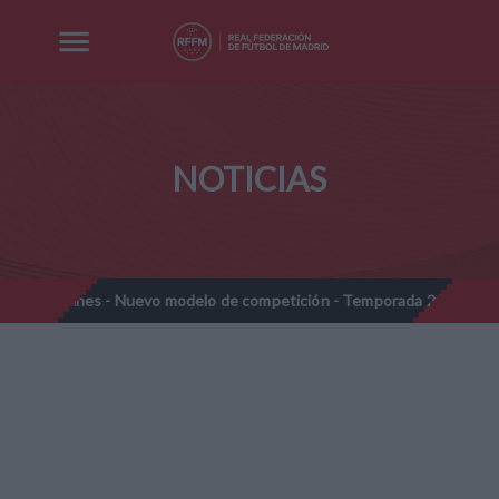
NOTICIAS
- Nuevo modelo de competición - Temporada 2026-2027
Nota In
//