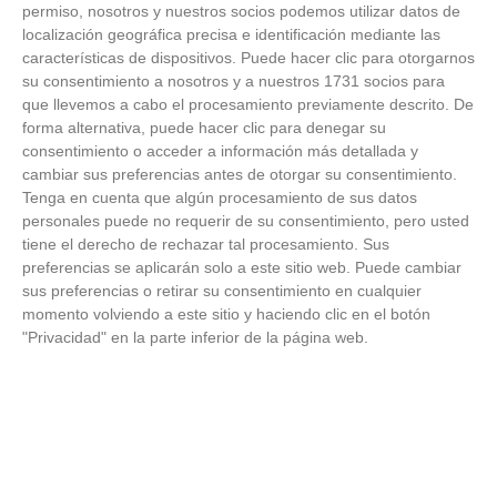
permiso, nosotros y nuestros socios podemos utilizar datos de
ESCUELA DE ENTRENADORES, CURSOS FEDERATIVOS
localización geográfica precisa e identificación mediante las
La Escuela de Entrenadores informa de la oferta de cursos
características de dispositivos. Puede hacer clic para otorgarnos
de UEFA C y de porteros para la última semana de junio
su consentimiento a nosotros y a nuestros 1731 socios para
que llevemos a cabo el procesamiento previamente descrito. De
forma alternativa, puede hacer clic para denegar su
20
/
06
/
2022
consentimiento o acceder a información más detallada y
La Real Federación de Futbol de Madrid, a través de su Escuela
cambiar sus preferencias antes de otorgar su consentimiento.
de Entrenadores, quiere informarles que los próximos cursos
Tenga en cuenta que algún procesamiento de sus datos
personales puede no requerir de su consentimiento, pero usted
que oferta la Escuela de...
tiene el derecho de rechazar tal procesamiento. Sus
preferencias se aplicarán solo a este sitio web. Puede cambiar
sus preferencias o retirar su consentimiento en cualquier
momento volviendo a este sitio y haciendo clic en el botón
"Privacidad" en la parte inferior de la página web.