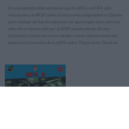
En este sentido debe señalarse que la UEFA y la FIFA sólo
reconocen a la RFEF como el único ente competente en España
para realizar dichas formaciones sin que ningún otro entre no
adscrito o reconocido por la RFEF pueda ofertar dichos
Diplomas y Licencias con la validez a nivel internacional que
prevé la Convención de la UEFA sobre Titulaciones Técnicas.