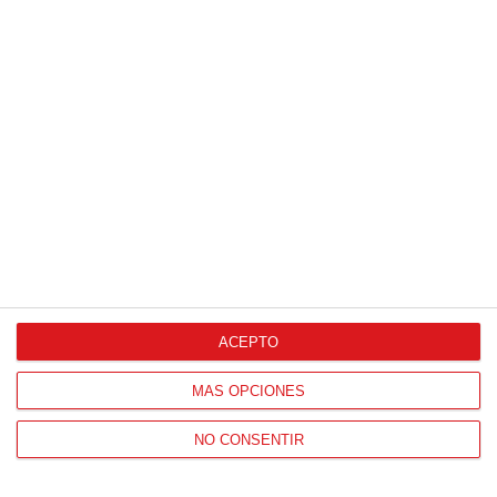
ACEPTO
MÁS OPCIONES
Patrocinador Técnico Oficial
NO CONSENTIR
Patrocinador Oficial