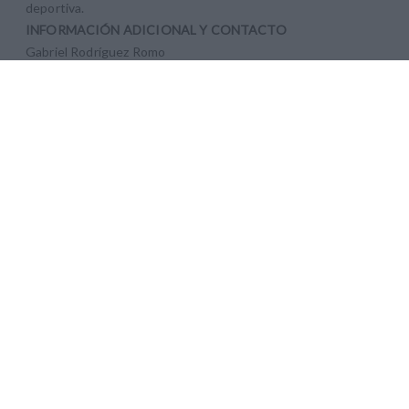
deportiva.
INFORMACIÓN ADICIONAL Y CONTACTO
Gabriel Rodríguez Romo
Secretario Académico del CursoFacultad de Ciencias de la
Actividad Física y del Deporte – INEF Universidad Politécnica de
Madrid
C/ Martín Fierro 7. 28040 MADRID.
E-mail: gabriel.rodriguez@upm.es
Teléfonos: 910677815 / 910678010