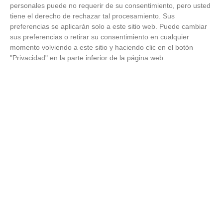
personales puede no requerir de su consentimiento, pero usted
tiene el derecho de rechazar tal procesamiento. Sus
preferencias se aplicarán solo a este sitio web. Puede cambiar
ÚLTIMOS VÍDEOS
sus preferencias o retirar su consentimiento en cualquier
momento volviendo a este sitio y haciendo clic en el botón
"Privacidad" en la parte inferior de la página web.
VÍDEO - Madrid se vuelca en sus calles y
plazas con la selección española en la
celebración de la segunda estrella como
campeones del mundo
21
/
07
/
2026
VÍDEO - La RFFM acompaña a la UD Villalba
en el III Torneo Solidario Hogares con la
diversión y la solidaridad como principales
protagonistas
30
/
06
/
2026
VÍDEO - El Club Deportivo Goya se alza con
el triunfo en la final de la Copa Movember
de Veteranos RFFM tras vencer por penaltis
al Martino's
25
/
06
/
2026
VÍDEO - Reunión de la Asamblea General