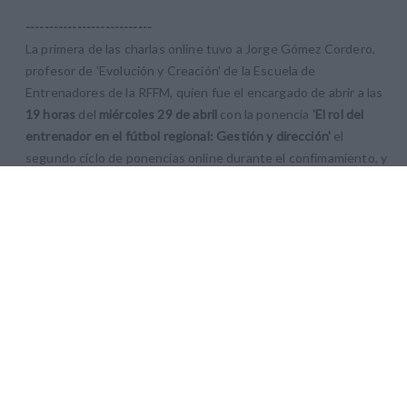
---------------------------
La primera de las charlas online tuvo a Jorge Gómez Cordero,
profesor de 'Evolución y Creación' de la Escuela de
Entrenadores de la RFFM, quien
fue el encargado de abrir a las
19 horas
del
miércoles 29 de abril
con la ponencia
'El rol del
entrenador en el fútbol regional: Gestión y dirección'
el
segundo ciclo de ponencias online durante el confimamiento, y
que deseemos se cierre en periodo de vuelta a la normalidad ya
sin Estado de Alarma.
PUEDES VOLVER A VER LA PONENCIA EN RFFM TV:
-----------------------------------
NOTICIA RELACIONADA
'La Escuela es tu casa' atrae audiencia de 33 países y suma 1634
nuevos suscriptores al canal RFFM TV
-----------------------------------