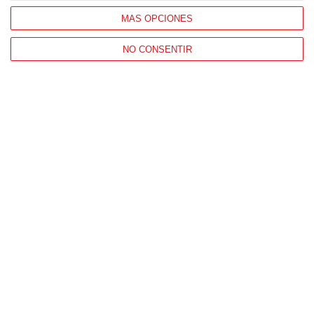
MÁS OPCIONES
Patrocinador Oficial
NO CONSENTIR
Patrocinador Tecnológico
Patrocinador Digital de Talento
Agencia de Publicidad
Proveedores Oficiales