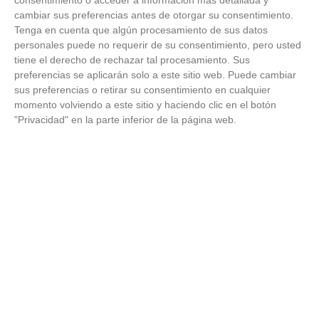
consentimiento o acceder a información más detallada y
al Martino's
cambiar sus preferencias antes de otorgar su consentimiento.
25
/
06
/
2026
Tenga en cuenta que algún procesamiento de sus datos
VÍDEO - Reunión de la Asamblea General
personales puede no requerir de su consentimiento, pero usted
para cerrar temporada deportiva en el
tiene el derecho de rechazar tal procesamiento. Sus
fútbol y fútbol sala madrileño, planificar el
preferencias se aplicarán solo a este sitio web. Puede cambiar
próximo curso y presentar nuevos retos
23
/
06
/
2026
sus preferencias o retirar su consentimiento en cualquier
momento volviendo a este sitio y haciendo clic en el botón
"Privacidad" en la parte inferior de la página web.