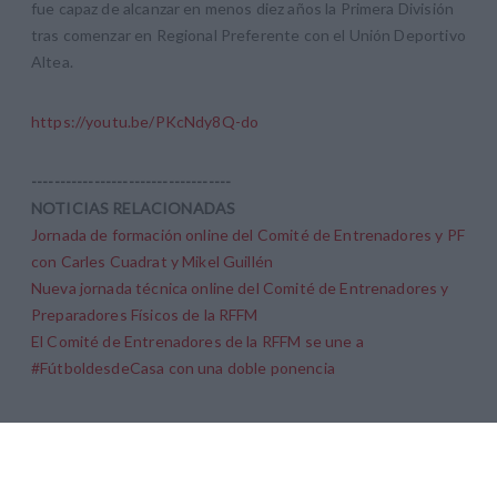
fue capaz de alcanzar en menos diez años la Primera División
tras comenzar en Regional Preferente con el Unión Deportivo
Altea.
https://youtu.be/PKcNdy8Q-do
-----------------------------------
NOTICIAS RELACIONADAS
Jornada de formación online del Comité de Entrenadores y PF
con Carles Cuadrat y Mikel Guillén
Nueva jornada técnica online del Comité de Entrenadores y
Preparadores Físicos de la RFFM
El Comité de Entrenadores de la RFFM se une a
#FútboldesdeCasa con una doble ponencia