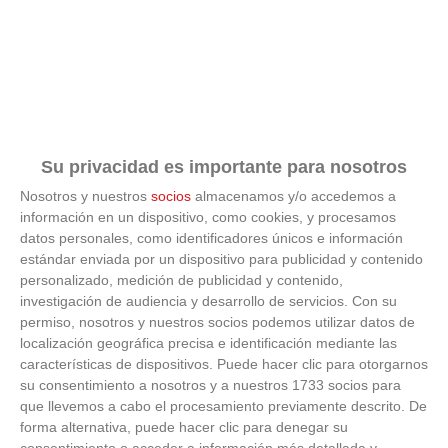
ÚLTIMOS VÍDEOS
Su privacidad es importante para nosotros
Nosotros y nuestros
socios
almacenamos y/o accedemos a
VÍDEO - Madrid se vuelca en sus calles y
plazas con la selección española en la
información en un dispositivo, como cookies, y procesamos
celebración de la segunda estrella como
datos personales, como identificadores únicos e información
campeones del mundo
estándar enviada por un dispositivo para publicidad y contenido
21
/
07
/
2026
personalizado, medición de publicidad y contenido,
VÍDEO - La RFFM acompaña a la UD Villalba
investigación de audiencia y desarrollo de servicios.
Con su
en el III Torneo Solidario Hogares con la
permiso, nosotros y nuestros socios podemos utilizar datos de
diversión y la solidaridad como principales
localización geográfica precisa e identificación mediante las
protagonistas
características de dispositivos. Puede hacer clic para otorgarnos
30
/
06
/
2026
su consentimiento a nosotros y a nuestros 1733 socios para
VÍDEO - El Club Deportivo Goya se alza con
que llevemos a cabo el procesamiento previamente descrito. De
el triunfo en la final de la Copa Movember
forma alternativa, puede hacer clic para denegar su
de Veteranos RFFM tras vencer por penaltis