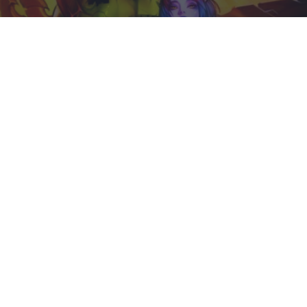
Corepunk MMORPG
Un verdadero MMORPG de la vieja escuela ¡Cómo los
de antes, pero mejor!