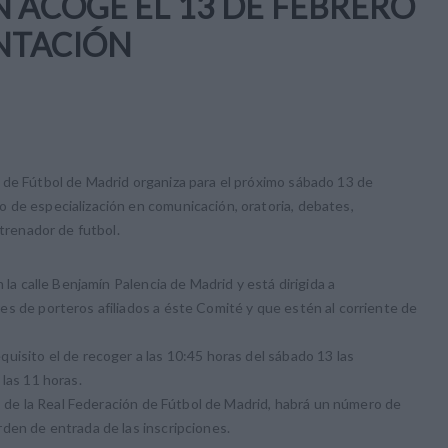
N ACOGE EL 13 DE FEBRERO
NTACIÓN
 de Fútbol de Madrid organiza para el próximo sábado 13 de
 de especialización en comunicación, oratoria, debates,
ntrenador de futbol.
 la calle Benjamín Palencia de Madrid y está dirigida a
s de porteros afiliados a éste Comité y que estén al corriente de
uisito el de recoger a las 10:45 horas del sábado 13 las
las 11 horas.
os de la Real Federación de Fútbol de Madrid, habrá un número de
den de entrada de las inscripciones.