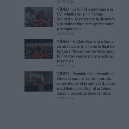
21
/
07
/
2026
VÍDEO - La RFFM acompaña a la
UD Villalba en el III Torneo
Solidario Hogares con la diversión
y la solidaridad como principales
protagonistas
30
/
06
/
2026
VÍDEO - El Club Deportivo Goya
se alza con el triunfo en la final de
la Copa Movember de Veteranos
RFFM tras vencer por penaltis al
Martino's
25
/
06
/
2026
VÍDEO - Reunión de la Asamblea
General para cerrar temporada
deportiva en el fútbol y fútbol sala
madrileño, planificar el próximo
curso y presentar nuevos retos
23
/
06
/
2026