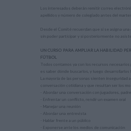
Los interesados deberán remitir correo electró
apellidos y número de colegiado antes del martes
Desde el Comité recuerdan que si se asigna una
sin poder participar y si posteriormente no asist
UN CURSO PARA AMPLIAR LA HABILIDAD PE
FÚTBOL
Todos contamos ya con los recursos necesarios p
es saber dónde buscarlos, y luego desarrollarlos 
La mayoría de las personas sienten inseguridad al
conversación cotidiana y que resultan ser los mo
- Abordar una conversación con jugadores, padres,
- Enfrentar un conflicto, rendir un examen oral
- Manejar una reunión
- Abordar una entrevista
- Hablar frente a un público
- Exponerse ante los medios de comunicación