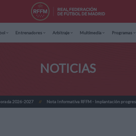
bol
Entrenadores
Arbitraje
Multimedia
Programas
NOTICIAS
Nota Informativa RFFM - Implantación progresiva de la firma dig
//