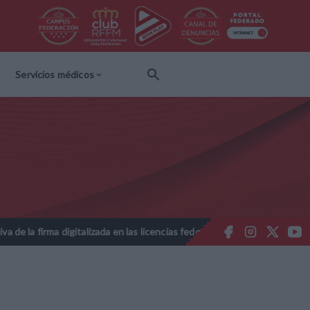
Servicios médicos
italizada en las licencias federativas - Temporada 2026-2027
Nota
//