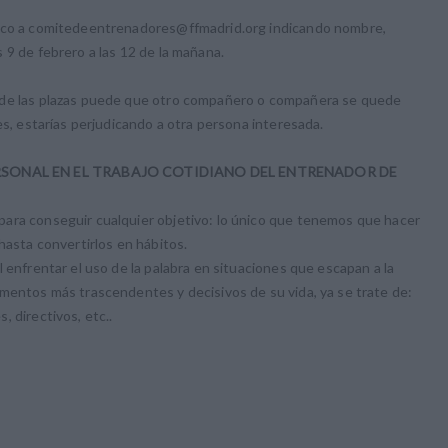
nico a comitedeentrenadores@ffmadrid.org indicando nombre,
 9 de febrero a las 12 de la mañana.
 de las plazas puede que otro compañero o compañera se quede
es, estarías perjudicando a otra persona interesada.
RSONAL EN EL TRABAJO COTIDIANO DEL ENTRENADOR DE
ara conseguir cualquier objetivo: lo único que tenemos que hacer
hasta convertirlos en hábitos.
 enfrentar el uso de la palabra en situaciones que escapan a la
mentos más trascendentes y decisivos de su vida, ya se trate de:
 directivos, etc..