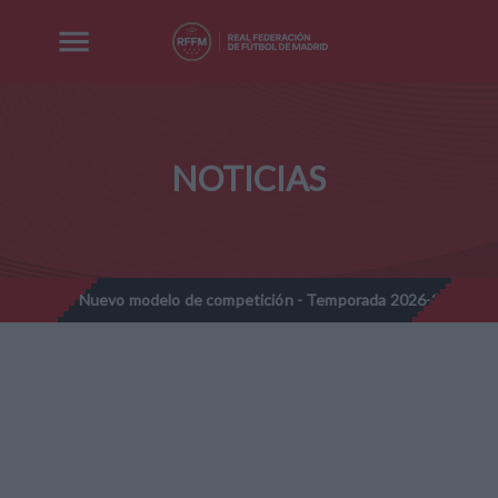
NOTICIAS
s - Nuevo modelo de competición - Temporada 2026-2027
Nota 
//