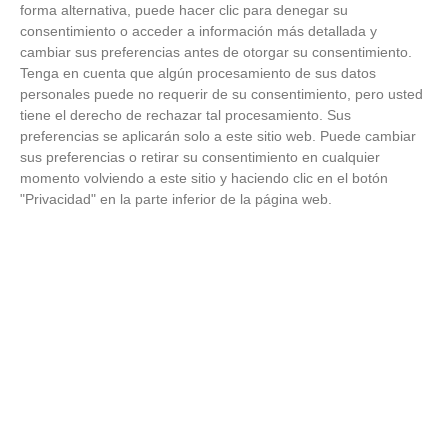
forma alternativa, puede hacer clic para denegar su
consentimiento o acceder a información más detallada y
cambiar sus preferencias antes de otorgar su consentimiento.
Tenga en cuenta que algún procesamiento de sus datos
personales puede no requerir de su consentimiento, pero usted
tiene el derecho de rechazar tal procesamiento. Sus
preferencias se aplicarán solo a este sitio web. Puede cambiar
sus preferencias o retirar su consentimiento en cualquier
momento volviendo a este sitio y haciendo clic en el botón
"Privacidad" en la parte inferior de la página web.
ÚLTIMOS VÍDEOS
VÍDEO - Madrid se vuelca en sus calles y
plazas con la selección española en la
celebración de la segunda estrella como
campeones del mundo
21
/
07
/
2026
VÍDEO - La RFFM acompaña a la UD Villalba
en el III Torneo Solidario Hogares con la
diversión y la solidaridad como principales