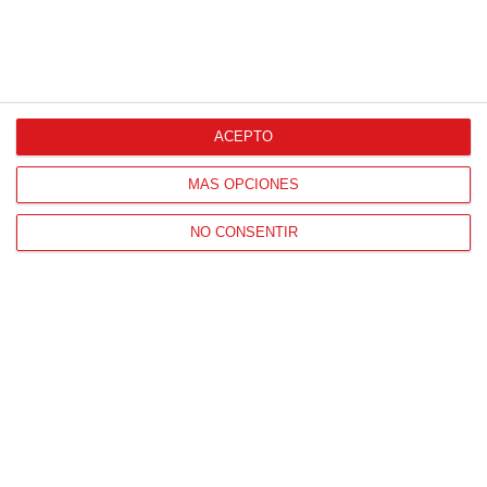
ACEPTO
Patrocinador Técnico Oficial
MÁS OPCIONES
NO CONSENTIR
Patrocinador Oficial
Patrocinador Tecnológico
Patrocinador Digital de Talento