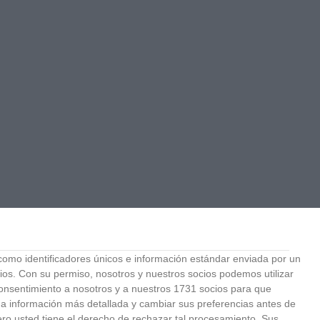
mo identificadores únicos e información estándar enviada por un
ios.
Con su permiso, nosotros y nuestros socios podemos utilizar
 consentimiento a nosotros y a nuestros 1731 socios para que
 a información más detallada y cambiar sus preferencias antes de
o usted tiene el derecho de rechazar tal procesamiento. Sus