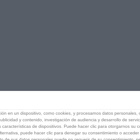
 en un dispositivo, como cookies, y procesamos datos personales, co
blicidad y contenido, investigación de audiencia y desarrollo de servic
as características de dispositivos. Puede hacer clic para otorgarnos su
ternativa, puede hacer clic para denegar su consentimiento o acceder
 de sus datos personales puede no requerir de su consentimiento, per