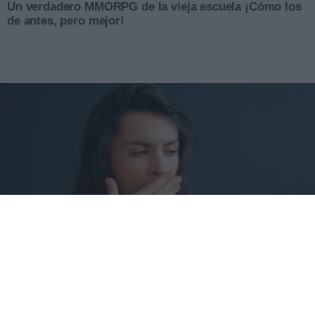
Un verdadero MMORPG de la vieja escuela ¡Cómo los
de antes, pero mejor!