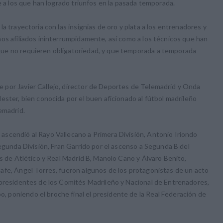
e a los que han logrado triunfos en la pasada temporada.
a trayectoria con las insignias de oro y plata a los entrenadores y
os afiliados ininterrumpidamente, así como a los técnicos que han
ue no requieren obligatoriedad, y que temporada a temporada
 por Javier Callejo, director de Deportes de Telemadrid y Onda
ester, bien conocida por el buen aficionado al fútbol madrileño
emadrid.
scendió al Rayo Vallecano a Primera División, Antonio Iriondo
Segunda División, Fran Garrido por el ascenso a Segunda B del
es de Atlético y Real Madrid B, Manolo Cano y Álvaro Benito,
afe, Ángel Torres, fueron algunos de los protagonistas de un acto
 presidentes de los Comités Madrileño y Nacional de Entrenadores,
poniendo el broche final el presidente de la Real Federación de