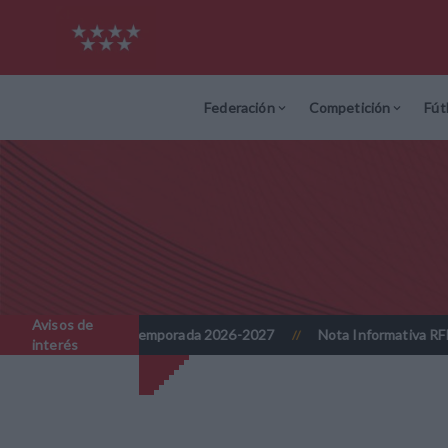
Federación
Competición
Fút
Avisos de
- Temporada 2026-2027
Nota Informativa RFFM - Implantación prog
//
interés