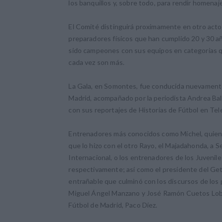
los banquillos y, sobre todo, para rendir homenaj
El Comité distinguirá proximamente en otro acto l
preparadores físicos que han cumplido 20 y 30 añ
sido campeones con sus equipos en categorías q
cada vez son más.
La Gala, en Somontes, fue conducida nuevamente
Madrid, acompañado por la periodista Andrea Ball
con sus reportajes de Historias de Fútbol en Tel
Entrenadores más conocidos como Míchel, quien a
que lo hizo con el otro Rayo, el Majadahonda, a 
Internacional, o los entrenadores de los Juvenil
respectivamente; así como el presidente del Get
entrañable que culminó con los discursos de los
Miguel Ángel Manzano y José Ramón Cuetos Lobo, 
Fútbol de Madrid, Paco Díez.