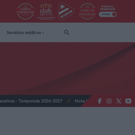
Servicios médicos
da 2026-2027
Nota Informativa RFFM - Propuesta de Actualización
//