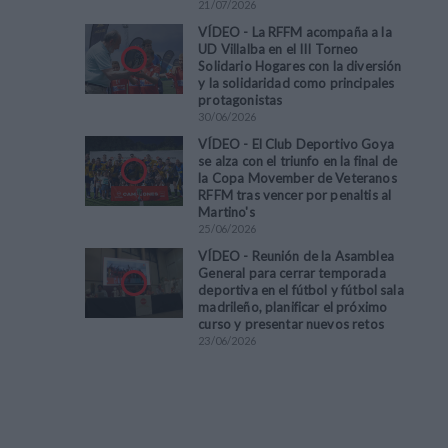
21
/
07
/
2026
VÍDEO - La RFFM acompaña a la
UD Villalba en el III Torneo
Solidario Hogares con la diversión
y la solidaridad como principales
protagonistas
30
/
06
/
2026
VÍDEO - El Club Deportivo Goya
se alza con el triunfo en la final de
la Copa Movember de Veteranos
RFFM tras vencer por penaltis al
Martino's
25
/
06
/
2026
VÍDEO - Reunión de la Asamblea
General para cerrar temporada
deportiva en el fútbol y fútbol sala
madrileño, planificar el próximo
curso y presentar nuevos retos
23
/
06
/
2026