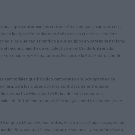
rsonas que conforman los cuerpos técnicos que alcanzaron en la
s en las ligas federadas madrileñas en las cuales se requiere
 como a los que han ascendido a sus equipos en categoría nacional,
e el reconocimiento de su colectivo en el Día del Entrenador
de Entrenadores y Preparadores Físicos de la Real Federación de
res territoriales que han sido campeones y subcampeones de
primera, para los clubes con más contratos de entrenador
y Club Deportivo Móstoles URJC los de esta temporada.
onales de fútbol femenino, recibieron igualmente el homenaje de
el Complejo Deportivo Somontes, volvió a ser el lugar escogido por
os madrileños, compartir unas horas de vivencias y experiencias en