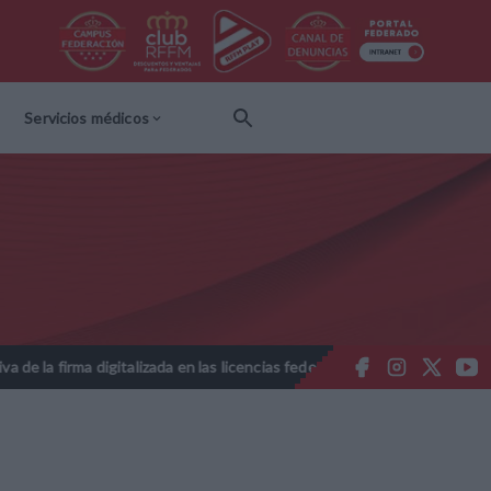
Servicios médicos
izada en las licencias federativas - Temporada 2026-2027
Nota In
//