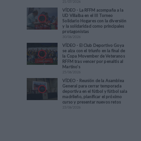
21
/
07
/
2026
VÍDEO - La RFFM acompaña a la
UD Villalba en el III Torneo
Solidario Hogares con la diversión
y la solidaridad como principales
protagonistas
30
/
06
/
2026
VÍDEO - El Club Deportivo Goya
se alza con el triunfo en la final de
la Copa Movember de Veteranos
RFFM tras vencer por penaltis al
Martino's
25
/
06
/
2026
VÍDEO - Reunión de la Asamblea
General para cerrar temporada
deportiva en el fútbol y fútbol sala
madrileño, planificar el próximo
curso y presentar nuevos retos
23
/
06
/
2026