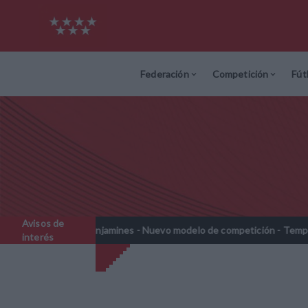
Federación
Competición
Fút
Avisos de
enjamines - Nuevo modelo de competición - Temporada 2026-2027
//
interés