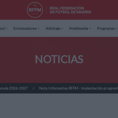
bol
Entrenadores
Arbitraje
Multimedia
Programas
NOTICIAS
Nota Informativa RFFM - Implantación progresiva de la firma digi
//