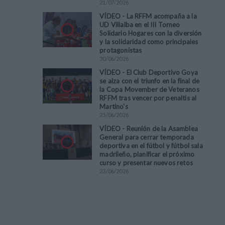
21
/
07
/
2026
VÍDEO - La RFFM acompaña a la
UD Villalba en el III Torneo
Solidario Hogares con la diversión
y la solidaridad como principales
protagonistas
30
/
06
/
2026
VÍDEO - El Club Deportivo Goya
se alza con el triunfo en la final de
la Copa Movember de Veteranos
RFFM tras vencer por penaltis al
Martino's
25
/
06
/
2026
VÍDEO - Reunión de la Asamblea
General para cerrar temporada
deportiva en el fútbol y fútbol sala
madrileño, planificar el próximo
curso y presentar nuevos retos
23
/
06
/
2026