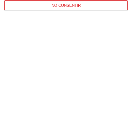
NO CONSENTIR
Patrocinador Técnico Oficial
Patrocinador Oficial
Patrocinador Tecnológico
Patrocinador Digital de Talento