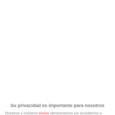
Dónde viajar en 2026
Los destinos que todos van a querer visitar el próximo
año
Su privacidad es importante para nosotros
Nosotros y nuestros
socios
almacenamos y/o accedemos a