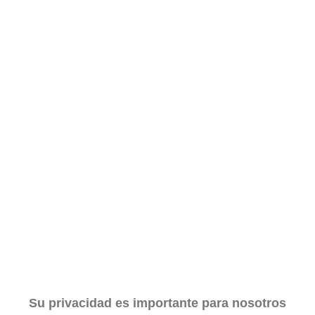
Pasaportes que abren puertas
Los pasaportes más poderosos del mundo, ¿está el
tuyo?
Su privacidad es importante para nosotros