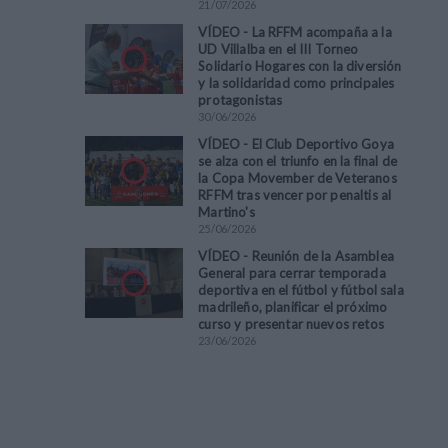
21
/
07
/
2026
VÍDEO - La RFFM acompaña a la
UD Villalba en el III Torneo
Solidario Hogares con la diversión
y la solidaridad como principales
protagonistas
30
/
06
/
2026
VÍDEO - El Club Deportivo Goya
se alza con el triunfo en la final de
la Copa Movember de Veteranos
RFFM tras vencer por penaltis al
Martino's
25
/
06
/
2026
VÍDEO - Reunión de la Asamblea
General para cerrar temporada
deportiva en el fútbol y fútbol sala
madrileño, planificar el próximo
curso y presentar nuevos retos
23
/
06
/
2026