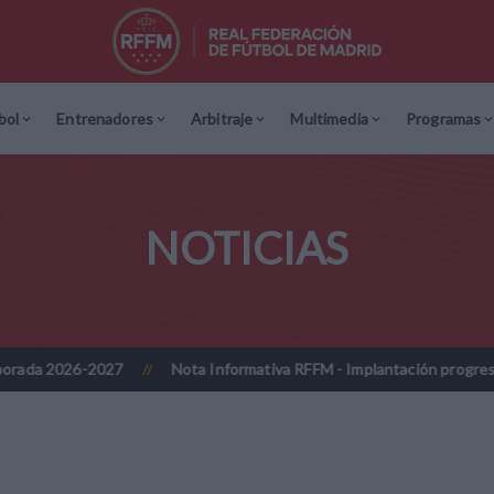
bol
Entrenadores
Arbitraje
Multimedia
Programas
NOTICIAS
Nota Informativa RFFM - Implantación progresiva de la firma digi
//