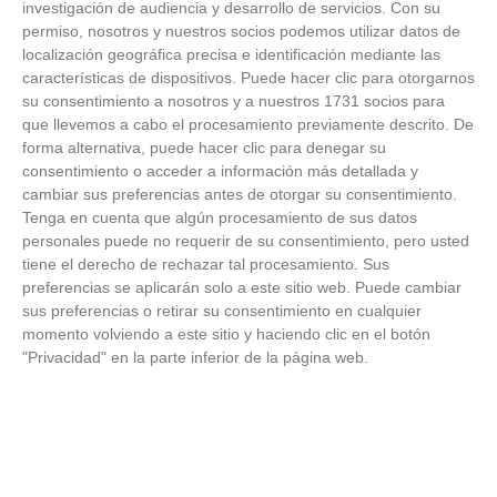
investigación de audiencia y desarrollo de servicios.
Con su
ÚLTIMOS VÍDEOS
permiso, nosotros y nuestros socios podemos utilizar datos de
localización geográfica precisa e identificación mediante las
características de dispositivos. Puede hacer clic para otorgarnos
VÍDEO - Madrid se vuelca en sus calles y
plazas con la selección española en la
su consentimiento a nosotros y a nuestros 1731 socios para
celebración de la segunda estrella como
que llevemos a cabo el procesamiento previamente descrito. De
campeones del mundo
forma alternativa, puede hacer clic para denegar su
21
/
07
/
2026
consentimiento o acceder a información más detallada y
VÍDEO - La RFFM acompaña a la UD Villalba
cambiar sus preferencias antes de otorgar su consentimiento.
en el III Torneo Solidario Hogares con la
Tenga en cuenta que algún procesamiento de sus datos
diversión y la solidaridad como principales
personales puede no requerir de su consentimiento, pero usted
protagonistas
tiene el derecho de rechazar tal procesamiento. Sus
30
/
06
/
2026
preferencias se aplicarán solo a este sitio web. Puede cambiar
VÍDEO - El Club Deportivo Goya se alza con
sus preferencias o retirar su consentimiento en cualquier
el triunfo en la final de la Copa Movember
momento volviendo a este sitio y haciendo clic en el botón
de Veteranos RFFM tras vencer por penaltis
"Privacidad" en la parte inferior de la página web.
al Martino's
25
/
06
/
2026
VÍDEO - Reunión de la Asamblea General
para cerrar temporada deportiva en el
fútbol y fútbol sala madrileño, planificar el
próximo curso y presentar nuevos retos
23
/
06
/
2026