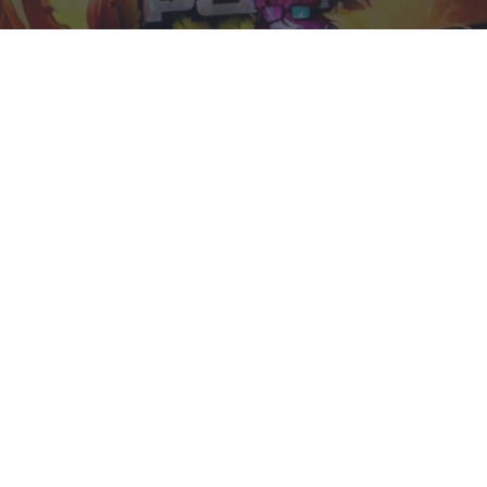
Corepunk MMORPG
Un verdadero MMORPG de la vieja escuela ¡Cómo los
de antes, pero mejor!