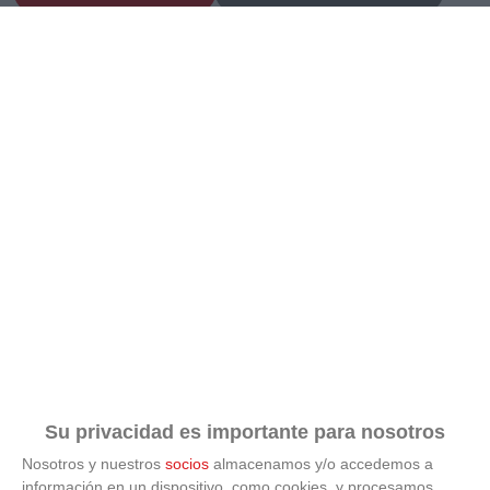
TEMPORADA
TIPO DE JUEGO
2026-2027
Futbol-11
*
*
COMPETICIÓN
GRUPO
BUSCAR
Su privacidad es importante para nosotros
Nosotros y nuestros
socios
almacenamos y/o accedemos a
información en un dispositivo, como cookies, y procesamos