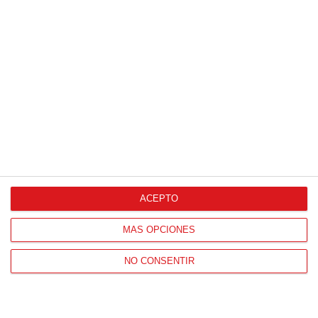
HORARIO OFICINAS RFFM
Lunes a viernes de 8:00 a 15:00 horas
HORARIO DE INICIO DE TEMPORADA
(SEPTIEMBRE Y OCTUBRE)
De lunes a viernes de 8:00 a 15:30 horas
CONTACTO
Teléfono:
91 779 16 10
ACEPTO
MÁS OPCIONES
NAVEGACIÓN
NO CONSENTIR
Home
Resultados
Selecciones
Portal federado