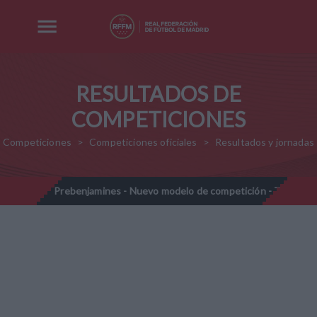
RESULTADOS DE
COMPETICIONES
Competiciones
Competiciones oficiales
Resultados y jornadas
8
Prebenjamines - Nuevo modelo de competición - Temporada 
//