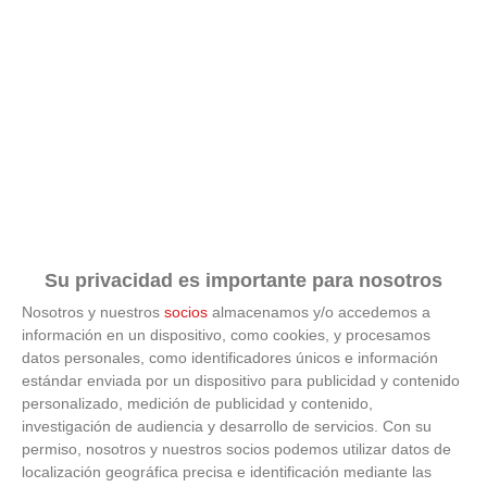
Lugar:
VILLAMANTA (HA)
VER ACTA
-
VER COMPARATIVA
1
-
3
14/09/2025
A.D. VILLAVICIOSA DE
C.D. NAVAS DEL REY
ODON 'B'
11:00
h
Lugar:
NAVAS DEL REY - LA CHOPERA (HA)
VER ACTA
-
VER COMPARATIVA
0
-
4
A.D.C. PARQUE MAYOR
14/09/2025
C.D. CANDIL LEGANES
C.F. - ALCORCON
'A'
Su privacidad es importante para nosotros
11:10
h
Lugar:
ALCORCON - PVO. MPAL. SANTO DOMINGO (HA)
Nosotros y nuestros
socios
almacenamos y/o accedemos a
VER ACTA
-
VER COMPARATIVA
información en un dispositivo, como cookies, y procesamos
datos personales, como identificadores únicos e información
3
-
3
estándar enviada por un dispositivo para publicidad y contenido
personalizado, medición de publicidad y contenido,
CDB UNION DEPORTIVA
14/09/2025
C.D. SEVILLA LA NUEVA
investigación de audiencia y desarrollo de servicios.
Con su
ARGANZUELA 'B'
09:00
h
permiso, nosotros y nuestros socios podemos utilizar datos de
Lugar:
COTORRUELO I (HA)
localización geográfica precisa e identificación mediante las
VER ACTA
-
VER COMPARATIVA