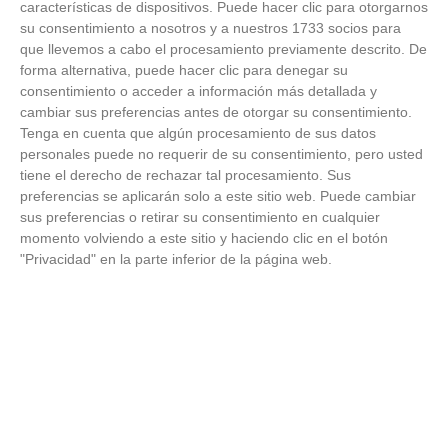
características de dispositivos. Puede hacer clic para otorgarnos
su consentimiento a nosotros y a nuestros 1733 socios para
0
-
0
que llevemos a cabo el procesamiento previamente descrito. De
forma alternativa, puede hacer clic para denegar su
14/09/2025
A.D. ALCORCON S.A.D.
A.D. SPORTING BAZAN
'C'
consentimiento o acceder a información más detallada y
13:00
h
cambiar sus preferencias antes de otorgar su consentimiento.
Lugar:
LEGANES - MERCACENTRO PVO. JULIAN MONTERO 1 (HA)
Tenga en cuenta que algún procesamiento de sus datos
VER ACTA
-
VER COMPARATIVA
personales puede no requerir de su consentimiento, pero usted
tiene el derecho de rechazar tal procesamiento. Sus
1
-
1
preferencias se aplicarán solo a este sitio web. Puede cambiar
CDE DS TRIVAL
14/09/2025
ESC. FUT. ESTUDIANTES
sus preferencias o retirar su consentimiento en cualquier
VALDERAS
ALCORCON
13:15
h
momento volviendo a este sitio y haciendo clic en el botón
"Privacidad" en la parte inferior de la página web.
Lugar:
ALCORCON - LA CANALEJA (HA)
VER ACTA
-
VER COMPARATIVA
0
-
3
14/09/2025
C.D. ATLETICO ALUCHE
MOSTOLES C.F. 'B'
C.F.
16:00
h
Lugar:
MÓSTOLES - ANDRÉS TORREJÓN (HA)
VER ACTA
-
VER COMPARATIVA