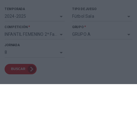
TEMPORADA
TIPO DE JUEGO
2024-2025
Fútbol Sala
*
*
COMPETICIÓN
GRUPO
INFANTIL FEMENINO 2ª Fase FS
GRUPO A
JORNADA
8
BUSCAR
TEMPORADA
2024-2025
INFANTIL FEMENINO 2ª FASE FS
GRUPO
A