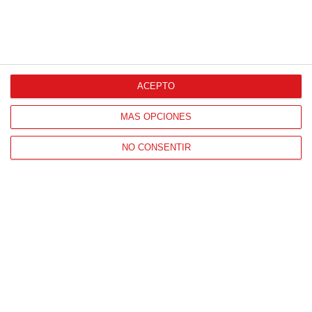
HORARIO OFICINAS RFFM
Lunes a viernes de 8:00 a 15:00 horas
HORARIO DE INICIO DE TEMPORADA
(SEPTIEMBRE Y OCTUBRE)
ACEPTO
De lunes a viernes de 8:00 a 15:30 horas
MÁS OPCIONES
CONTACTO
NO CONSENTIR
Teléfono:
91 779 16 10
NAVEGACIÓN
Home
Resultados
Selecciones
Portal federado