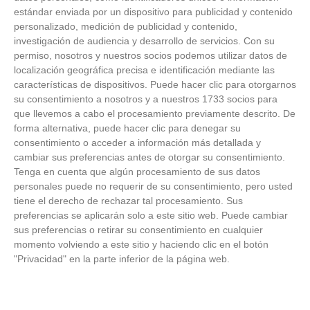
Lugar:
MOSTOLES - PAB. EVA MANGUAN (futbol sala)
estándar enviada por un dispositivo para publicidad y contenido
VER ACTA
-
VER COMPARATIVA
personalizado, medición de publicidad y contenido,
investigación de audiencia y desarrollo de servicios.
Con su
1
-
0
permiso, nosotros y nuestros socios podemos utilizar datos de
localización geográfica precisa e identificación mediante las
C.D. FUTSI ATLETICO
27/02/2025
LEGANES F.S. - MORE 'A'
NAVALCARNERO
características de dispositivos. Puede hacer clic para otorgarnos
18:15
h
su consentimiento a nosotros y a nuestros 1733 socios para
Lugar:
NALVACARNERO - P.M. JOSE JALON (futbol sala)
que llevemos a cabo el procesamiento previamente descrito. De
VER ACTA
-
VER COMPARATIVA
forma alternativa, puede hacer clic para denegar su
consentimiento o acceder a información más detallada y
cambiar sus preferencias antes de otorgar su consentimiento.
Tenga en cuenta que algún procesamiento de sus datos
personales puede no requerir de su consentimiento, pero usted
tiene el derecho de rechazar tal procesamiento. Sus
preferencias se aplicarán solo a este sitio web. Puede cambiar
sus preferencias o retirar su consentimiento en cualquier
momento volviendo a este sitio y haciendo clic en el botón
"Privacidad" en la parte inferior de la página web.