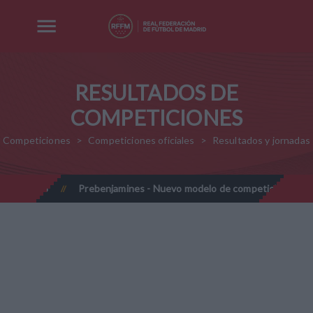
RESULTADOS DE
COMPETICIONES
Competiciones
Competiciones oficiales
Resultados y jornadas
27-2028
Prebenjamines - Nuevo modelo de competición - Tempo
//