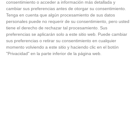
consentimiento o acceder a información más detallada y
'B'
cambiar sus preferencias antes de otorgar su consentimiento.
Tenga en cuenta que algún procesamiento de sus datos
ESCUELA
personales puede no requerir de su consentimiento, pero usted
DE FUTBOL
11
DE
21
24
6
3
15
56
116
0
tiene el derecho de rechazar tal procesamiento. Sus
VICALVARO
preferencias se aplicarán solo a este sitio web. Puede cambiar
'A'
sus preferencias o retirar su consentimiento en cualquier
momento volviendo a este sitio y haciendo clic en el botón
C.D.
"Privacidad" en la parte inferior de la página web.
SAN
12
ROQUE
7
24
2
1
21
42
155
0
E.F.F.
'B'
C.D.E.
MADRID
CLUB DE
13
6
24
2
0
22
33
115
0
FUTBOL
FEMENINO
- 2010