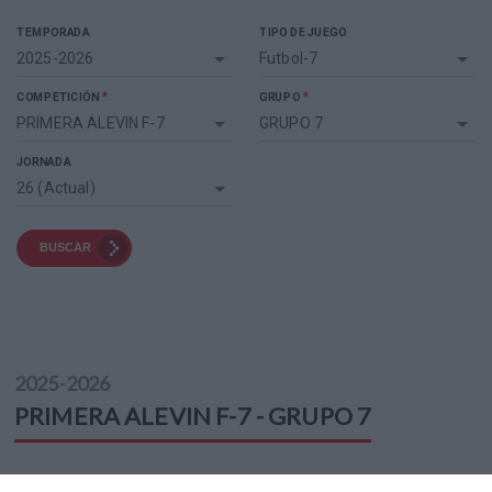
TEMPORADA
TIPO DE JUEGO
2025-2026
Futbol-7
*
*
COMPETICIÓN
GRUPO
PRIMERA ALEVIN F-7
GRUPO 7
JORNADA
26 (Actual)
BUSCAR
2025-2026
PRIMERA ALEVIN F-7 - GRUPO 7