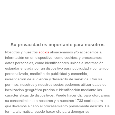
5
DOSA
41
24
13
2
9
96
77
0
'B'
AULA
C.F. -
6
BREZO
37
24
11
4
9
89
67
0
OSUNA
'B'
AGRUPACION
Su privacidad es importante para nosotros
AUTO-
7
34
24
10
4
10
64
66
0
ESCUELA
Nosotros y nuestros
socios
almacenamos y/o accedemos a
SIMANCAS 'B'
información en un dispositivo, como cookies, y procesamos
datos personales, como identificadores únicos e información
ROMA C.F.
estándar enviada por un dispositivo para publicidad y contenido
8
-
28
24
8
4
12
69
90
0
personalizado, medición de publicidad y contenido,
VICALVARO
investigación de audiencia y desarrollo de servicios.
Con su
CLUB
permiso, nosotros y nuestros socios podemos utilizar datos de
ALAMEDA
localización geográfica precisa e identificación mediante las
9
DE
23
24
7
2
15
57
134
0
características de dispositivos. Puede hacer clic para otorgarnos
OSUNA
su consentimiento a nosotros y a nuestros 1733 socios para
'C'
que llevemos a cabo el procesamiento previamente descrito. De
C.F.
forma alternativa, puede hacer clic para denegar su
10
VALDEBEBAS
23
24
7
2
15
59
81
0