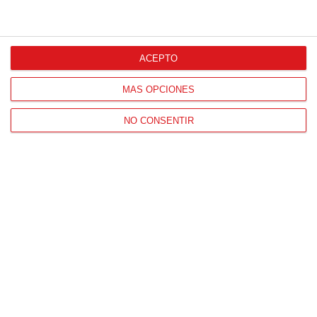
CONTACTO
HORARIO OFICINAS RFFM
ACEPTO
Lunes a viernes de 8:00 a 15:00 horas
MÁS OPCIONES
HORARIO DE INICIO DE TEMPORADA
(SEPTIEMBRE Y OCTUBRE)
NO CONSENTIR
De lunes a viernes de 8:00 a 15:30 horas
CONTACTO
Teléfono:
91 779 16 10
NAVEGACIÓN
Home
Resultados