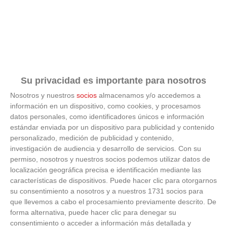
CITY 'A'
C.D.E.
AMISTAD
6
49
26
15
4
7
75
39
0
ALCORCON
'B'
C.D.
PARQUE
7
42
26
13
3
10
106
59
0
Su privacidad es importante para nosotros
VERDE
'A'
Nosotros y nuestros
socios
almacenamos y/o accedemos a
información en un dispositivo, como cookies, y procesamos
ATLETICO
datos personales, como identificadores únicos e información
CLUB DE
8
38
26
12
2
12
66
55
0
estándar enviada por un dispositivo para publicidad y contenido
SOCIOS -
BERCIAL
personalizado, medición de publicidad y contenido,
investigación de audiencia y desarrollo de servicios.
Con su
C.D.
permiso, nosotros y nuestros socios podemos utilizar datos de
9
GETAFE
35
26
10
5
11
39
41
0
localización geográfica precisa e identificación mediante las
FEMENINO
características de dispositivos. Puede hacer clic para otorgarnos
su consentimiento a nosotros y a nuestros 1731 socios para
A.D.
10
ALHONDIGA
24
26
7
3
16
32
87
0
que llevemos a cabo el procesamiento previamente descrito. De
'D'
forma alternativa, puede hacer clic para denegar su
consentimiento o acceder a información más detallada y