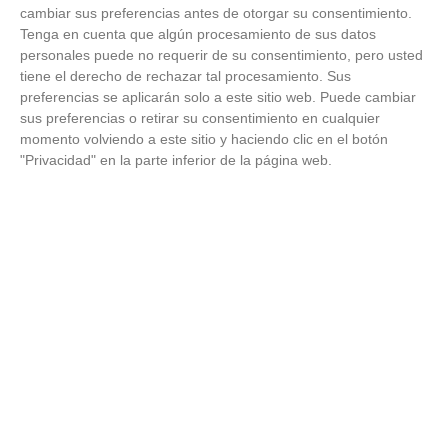
RECREATIVO
cambiar sus preferencias antes de otorgar su consentimiento.
CULTURAL
11
15
26
5
0
21
27
133
0
Tenga en cuenta que algún procesamiento de sus datos
NUEVO
BERCIAL
personales puede no requerir de su consentimiento, pero usted
tiene el derecho de rechazar tal procesamiento. Sus
A.D.C.R.
preferencias se aplicarán solo a este sitio web. Puede cambiar
12
LEMANS
9
26
3
0
23
30
177
0
sus preferencias o retirar su consentimiento en cualquier
'C'
momento volviendo a este sitio y haciendo clic en el botón
"Privacidad" en la parte inferior de la página web.
C.D.
LIBERTAD
13
7
26
2
1
23
23
128
0
ALCORCON
'E'
E.F.
CIUDAD
14
DE
6
26
2
0
24
17
131
0
GETAFE
'F'