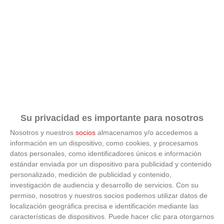
CEIBA 'A'
C.D.
6
LEGANES
45
30
12
9
9
48
36
0
S.A.D. 'A'
C.D.
NUEVO
7
45
30
14
3
13
57
63
0
BOADILLA
'A'
C.F. RAYO
8
MAJADAHONDA
41
30
12
5
13
39
46
0
Su privacidad es importante para nosotros
SAD 'A'
Nosotros y nuestros
socios
almacenamos y/o accedemos a
COLEGIO
información en un dispositivo, como cookies, y procesamos
MIRAMADRID -
9
41
30
12
5
13
44
45
0
datos personales, como identificadores únicos e información
PARACUELLOS
'A'
estándar enviada por un dispositivo para publicidad y contenido
personalizado, medición de publicidad y contenido,
RAYO CIUDAD
investigación de audiencia y desarrollo de servicios.
Con su
10
ALCOBENDAS
37
30
11
4
15
44
75
0
permiso, nosotros y nuestros socios podemos utilizar datos de
C.F. 'A'
localización geográfica precisa e identificación mediante las
características de dispositivos. Puede hacer clic para otorgarnos
ATLETICO