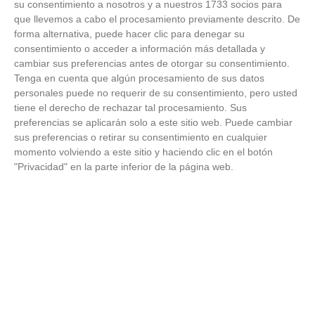
CHOPERA
su consentimiento a nosotros y a nuestros 1733 socios para
11
29
30
6
11
13
28
59
0
ALCOBENDAS
que llevemos a cabo el procesamiento previamente descrito. De
04 'A'
forma alternativa, puede hacer clic para denegar su
consentimiento o acceder a información más detallada y
R.S.D.
cambiar sus preferencias antes de otorgar su consentimiento.
ALCALA
12
28
30
8
4
18
30
64
0
S.A.D.
Tenga en cuenta que algún procesamiento de sus datos
'A'
personales puede no requerir de su consentimiento, pero usted
tiene el derecho de rechazar tal procesamiento. Sus
A.D.
preferencias se aplicarán solo a este sitio web. Puede cambiar
UNION
13
28
30
8
4
18
25
63
0
sus preferencias o retirar su consentimiento en cualquier
ADARVE
'A'
momento volviendo a este sitio y haciendo clic en el botón
"Privacidad" en la parte inferior de la página web.
CLUB
POLID.
PARLA
14
18
30
4
6
20
21
72
0
ESCUELA-
FAIR PLAY
'A'
REAL C.D.
15
CARABANCHEL
12
30
3
3
24
20
112
0
'A'