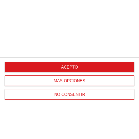
CONTACTO
ACEPTO
HORARIO OFICINAS RFFM
Lunes a viernes de 8:00 a 15:00 horas
MÁS OPCIONES
HORARIO DE INICIO DE TEMPORADA
NO CONSENTIR
(SEPTIEMBRE Y OCTUBRE)
De lunes a viernes de 8:00 a 15:30 horas
CONTACTO
Teléfono:
91 779 16 10