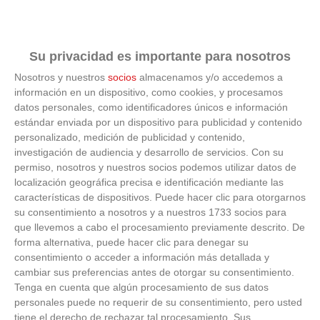
C.D.
6
UGENA
18
11
6
0
5
39
25
0
EFM 'A'
Su privacidad es importante para nosotros
A.D.
Nosotros y nuestros
socios
almacenamos y/o accedemos a
LA
información en un dispositivo, como cookies, y procesamos
MECA
7
10
11
3
1
7
23
54
0
datos personales, como identificadores únicos e información
DE
estándar enviada por un dispositivo para publicidad y contenido
RIVAS
'A'
personalizado, medición de publicidad y contenido,
investigación de audiencia y desarrollo de servicios.
Con su
A.D.
permiso, nosotros y nuestros socios podemos utilizar datos de
8
VILLAVICIOSA
10
11
3
1
7
17
56
0
localización geográfica precisa e identificación mediante las
DE ODON 'B'
características de dispositivos. Puede hacer clic para otorgarnos
su consentimiento a nosotros y a nuestros 1733 socios para
C.D.
9
LEGANES
9
11
3
0
8
15
36
0
que llevemos a cabo el procesamiento previamente descrito. De
S.A.D. 'B'
forma alternativa, puede hacer clic para denegar su
consentimiento o acceder a información más detallada y
C.D.E.
cambiar sus preferencias antes de otorgar su consentimiento.
AMISTAD
10
9
11
3
0
8
16
56
0
Tenga en cuenta que algún procesamiento de sus datos
ALCORCON
personales puede no requerir de su consentimiento, pero usted
'B'
tiene el derecho de rechazar tal procesamiento. Sus