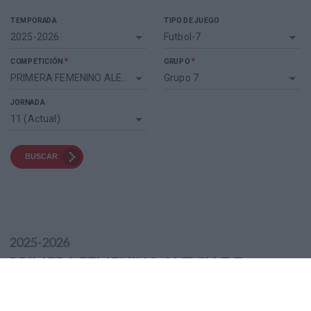
TEMPORADA
TIPO DE JUEGO
2025-2026
Futbol-7
*
*
COMPETICIÓN
GRUPO
PRIMERA FEMENINO ALEVIN F-7
Grupo 7
JORNADA
11 (Actual)
BUSCAR
2025-2026
PRIMERA FEMENINO ALEVIN F-7 -
GRUPO 7