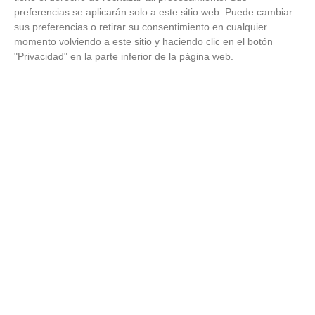
FEPE
preferencias se aplicarán solo a este sitio web. Puede cambiar
11
GETAFE
3
11
1
0
10
7
39
0
sus preferencias o retirar su consentimiento en cualquier
III 'A'
momento volviendo a este sitio y haciendo clic en el botón
"Privacidad" en la parte inferior de la página web.
CLUB DE
FUTBOL
12
GETAFE
3
11
1
0
10
6
89
0
FÉMINAS
'C'