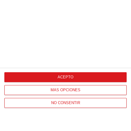
CONTACTO
HORARIO OFICINAS RFFM
Lunes a viernes de 8:00 a 15:00 horas
HORARIO DE INICIO DE TEMPORADA
ACEPTO
(SEPTIEMBRE Y OCTUBRE)
De lunes a viernes de 8:00 a 15:30 horas
MÁS OPCIONES
NO CONSENTIR
CONTACTO
Teléfono:
91 779 16 10