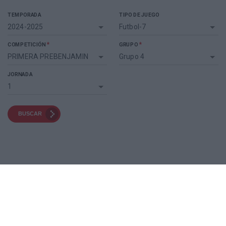
TEMPORADA
TIPO DE JUEGO
2024-2025
Futbol-7
*
*
COMPETICIÓN
GRUPO
PRIMERA PREBENJAMIN
Grupo 4
JORNADA
1
BUSCAR
2024-2025
PRIMERA PREBENJAMIN - GRUPO 4