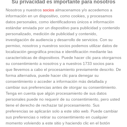
MANZANARES
Su privacidad es importante para nosotros
'B'
Nosotros y nuestros
socios
almacenamos y/o accedemos a
información en un dispositivo, como cookies, y procesamos
RECREATIVO
6
SOTO DEL
1
1
0
1
0
4
4
0
datos personales, como identificadores únicos e información
REAL C.F. 'A'
estándar enviada por un dispositivo para publicidad y contenido
personalizado, medición de publicidad y contenido,
ESC.FUT.
investigación de audiencia y desarrollo de servicios.
Con su
SIETE
permiso, nosotros y nuestros socios podemos utilizar datos de
7
PICOS
0
1
0
0
1
4
8
0
COLMENAR
localización geográfica precisa e identificación mediante las
'E'
características de dispositivos. Puede hacer clic para otorgarnos
su consentimiento a nosotros y a nuestros 1733 socios para
A.D.
que llevemos a cabo el procesamiento previamente descrito. De
8
COLMENAR
0
1
0
0
1
2
6
0
forma alternativa, puede hacer clic para denegar su
VIEJO 'G'
consentimiento o acceder a información más detallada y
cambiar sus preferencias antes de otorgar su consentimiento.
ESC.FUT.
SIETE
Tenga en cuenta que algún procesamiento de sus datos
9
PICOS
0
1
0
0
1
1
5
0
personales puede no requerir de su consentimiento, pero usted
COLMENAR
tiene el derecho de rechazar tal procesamiento. Sus
'D'
preferencias se aplicarán solo a este sitio web. Puede cambiar
sus preferencias o retirar su consentimiento en cualquier
A.D.
10
COLMENAR
0
1
0
0
1
1
9
0
momento volviendo a este sitio y haciendo clic en el botón
VIEJO 'H'