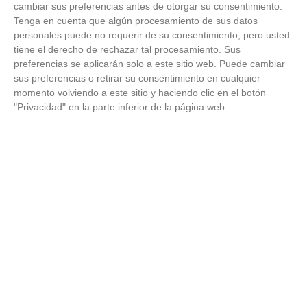
cambiar sus preferencias antes de otorgar su consentimiento.
Tenga en cuenta que algún procesamiento de sus datos
C.D.
personales puede no requerir de su consentimiento, pero usted
CHAMARTIN
tiene el derecho de rechazar tal procesamiento. Sus
11
VERGARA -
1
4
0
1
3
2
9
0
ALCOBENDAS
preferencias se aplicarán solo a este sitio web. Puede cambiar
'A'
sus preferencias o retirar su consentimiento en cualquier
momento volviendo a este sitio y haciendo clic en el botón
C.D. LA
"Privacidad" en la parte inferior de la página web.
12
0
4
0
0
4
2
16
0
MERCED
A.C.R.
13
ATLETICO
0
4
0
0
4
6
21
0
ALCOBENDAS
C.D.B
14
0
4
0
0
4
0
37
0
BASE