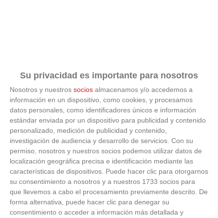
RECREATIVO
5
SOTO DEL
9
4
3
0
1
17
7
0
REAL C.F. 'A'
ESC.FUT.
SIETE
6
PICOS
8
4
2
2
0
13
10
0
COLMENAR
Su privacidad es importante para nosotros
'B'
Nosotros y nuestros
socios
almacenamos y/o accedemos a
A.D.
información en un dispositivo, como cookies, y procesamos
7
COLMENAR
6
4
2
0
2
8
7
0
datos personales, como identificadores únicos e información
VIEJO 'C'
estándar enviada por un dispositivo para publicidad y contenido
personalizado, medición de publicidad y contenido,
C.
8
ATLETICO
5
4
1
2
1
8
12
0
investigación de audiencia y desarrollo de servicios.
Con su
CONCILIO
permiso, nosotros y nuestros socios podemos utilizar datos de
localización geográfica precisa e identificación mediante las
SPORTING
características de dispositivos. Puede hacer clic para otorgarnos
9
SEIS DE
5
4
1
2
1
6
12
0
su consentimiento a nosotros y a nuestros 1733 socios para
DICIEMBRE
que llevemos a cabo el procesamiento previamente descrito. De
RAYO CIUDAD
forma alternativa, puede hacer clic para denegar su
10
ALCOBENDAS
3
4
1
0
3
8
12
0
consentimiento o acceder a información más detallada y
C.F. 'D'