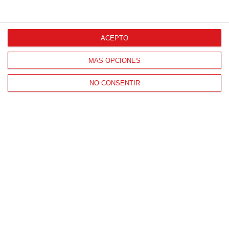
CONTACTO
HORARIO OFICINAS RFFM
ACEPTO
Lunes a viernes de 8:00 a 15:00 horas
HORARIO DE INICIO DE TEMPORADA
MÁS OPCIONES
(SEPTIEMBRE Y OCTUBRE)
NO CONSENTIR
De lunes a viernes de 8:00 a 15:30 horas
CONTACTO
Teléfono:
91 779 16 10
NAVEGACIÓN
Home
Resultados