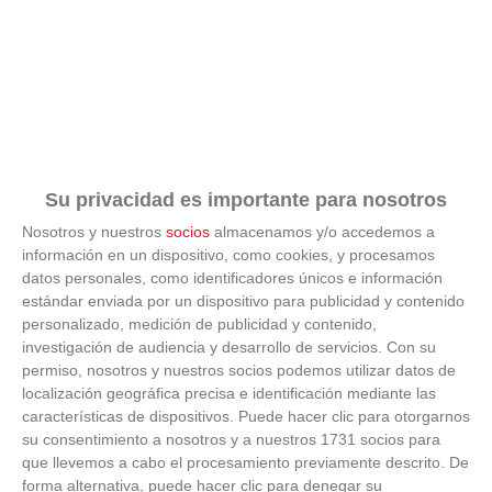
5
EUROPA
7
4
2
1
1
6
9
0
SANSE
'C'
ESC.FUT.
SIETE
6
PICOS
4
3
1
1
1
8
4
0
COLMENAR
'D'
Su privacidad es importante para nosotros
S.A.D.
FUNDACIÓN
Nosotros y nuestros
socios
almacenamos y/o accedemos a
7
C.D.
4
3
1
1
1
5
5
0
información en un dispositivo, como cookies, y procesamos
RECUERDO
'C'
datos personales, como identificadores únicos e información
estándar enviada por un dispositivo para publicidad y contenido
S.A.D.
personalizado, medición de publicidad y contenido,
COLEGIO
8
3
3
1
0
2
14
8
0
investigación de audiencia y desarrollo de servicios.
Con su
VALDELUZ
permiso, nosotros y nuestros socios podemos utilizar datos de
'B'
localización geográfica precisa e identificación mediante las
A.D.
características de dispositivos. Puede hacer clic para otorgarnos
FUTBOL
su consentimiento a nosotros y a nuestros 1731 socios para
9
BASE 3
3
4
1
0
3
7
13
0
que llevemos a cabo el procesamiento previamente descrito. De
CANTOS
forma alternativa, puede hacer clic para denegar su
'A'