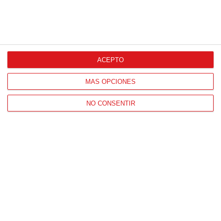
CONTACTO
HORARIO OFICINAS RFFM
ACEPTO
Lunes a viernes de 8:00 a 15:00 horas
MÁS OPCIONES
HORARIO DE INICIO DE TEMPORADA
(SEPTIEMBRE Y OCTUBRE)
NO CONSENTIR
De lunes a viernes de 8:00 a 15:30 horas
CONTACTO
Teléfono:
91 779 16 10
NAVEGACIÓN