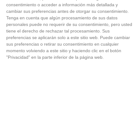
consentimiento o acceder a información más detallada y
C.D.
cambiar sus preferencias antes de otorgar su consentimiento.
VIRGEN DE
Tenga en cuenta que algún procesamiento de sus datos
10
3
4
1
0
3
5
12
0
MIRASIERRA
personales puede no requerir de su consentimiento, pero usted
'B'
tiene el derecho de rechazar tal procesamiento. Sus
preferencias se aplicarán solo a este sitio web. Puede cambiar
AULA
C.F. -
sus preferencias o retirar su consentimiento en cualquier
11
BREZO
3
4
1
0
3
4
16
0
momento volviendo a este sitio y haciendo clic en el botón
OSUNA
"Privacidad" en la parte inferior de la página web.
'B'
NTRA.
SRA. DEL
12
BUEN
3
4
1
0
3
4
27
0
CONSEJO
'B'
A.D.
13
FUNDACION
0
4
0
0
4
5
39
0
'E'