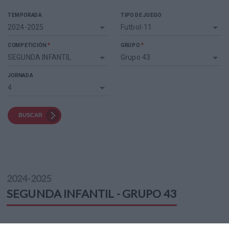
TEMPORADA
TIPO DE JUEGO
2024-2025
Futbol-11
*
*
COMPETICIÓN
GRUPO
SEGUNDA INFANTIL
Grupo 43
JORNADA
4
BUSCAR
2024-2025
SEGUNDA INFANTIL - GRUPO 43