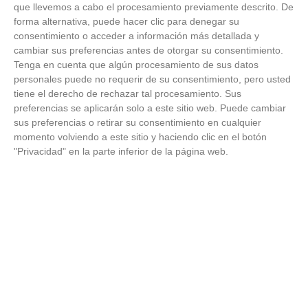
'B'
que llevemos a cabo el procesamiento previamente descrito. De
forma alternativa, puede hacer clic para denegar su
LA
consentimiento o acceder a información más detallada y
12
MORALEJA
28
29
8
4
17
48
77
0
cambiar sus preferencias antes de otorgar su consentimiento.
C.F. 'A'
Tenga en cuenta que algún procesamiento de sus datos
ESC.FUT.
personales puede no requerir de su consentimiento, pero usted
SIETE
tiene el derecho de rechazar tal procesamiento. Sus
13
PICOS
22
29
6
4
19
49
99
0
preferencias se aplicarán solo a este sitio web. Puede cambiar
COLMENAR
sus preferencias o retirar su consentimiento en cualquier
'A'
momento volviendo a este sitio y haciendo clic en el botón
C.F. SAN
"Privacidad" en la parte inferior de la página web.
AGUSTIN
14
DE
22
29
6
4
19
38
82
0
GUADALIX
'A'
A.D. EL REAL
DE
15
11
29
3
2
24
36
121
0
MANZANARES
'A'
C.D.
16
MASRIVER
7
29
2
1
26
28
146
0
'A'