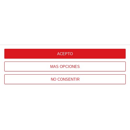
CONTACTO
ACEPTO
HORARIO OFICINAS RFFM
Lunes a viernes de 8:00 a 15:00 horas
MÁS OPCIONES
HORARIO DE INICIO DE TEMPORADA
(SEPTIEMBRE Y OCTUBRE)
NO CONSENTIR
De lunes a viernes de 8:00 a 15:30 horas
CONTACTO
Teléfono:
91 779 16 10