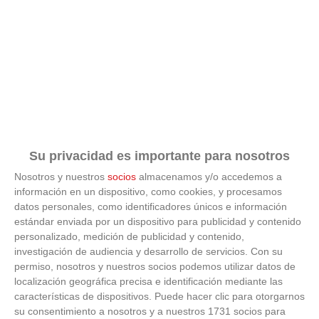
C.F. 'D'
U.D.
6
ARROYOFRESNO
56
29
18
2
9
71
57
0
'A'
ESC.FUT.BARRIO
7
52
29
16
4
9
60
39
0
PILAR 'A'
DEPORTIVO
8
A.V. SANTA
48
29
14
6
9
81
49
0
ANA 'A'
Su privacidad es importante para nosotros
Nosotros y nuestros
socios
almacenamos y/o accedemos a
RECREATIVO
información en un dispositivo, como cookies, y procesamos
9
SOTO DEL
43
29
13
4
12
54
43
0
REAL C.F. 'A'
datos personales, como identificadores únicos e información
estándar enviada por un dispositivo para publicidad y contenido
A.D.
personalizado, medición de publicidad y contenido,
10
COLMENAR
38
29
12
2
15
51
61
0
investigación de audiencia y desarrollo de servicios.
Con su
VIEJO 'B'
permiso, nosotros y nuestros socios podemos utilizar datos de
localización geográfica precisa e identificación mediante las
UNION
ZONA
características de dispositivos. Puede hacer clic para otorgarnos
11
30
29
8
6
15
41
69
0
NORTE
su consentimiento a nosotros y a nuestros 1731 socios para