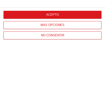
CONTACTO
HORARIO OFICINAS RFFM
ACEPTO
Lunes a viernes de 8:00 a 15:00 horas
HORARIO DE INICIO DE TEMPORADA
MÁS OPCIONES
(SEPTIEMBRE Y OCTUBRE)
NO CONSENTIR
De lunes a viernes de 8:00 a 15:30 horas
CONTACTO
Teléfono:
91 779 16 10
NAVEGACIÓN
Home
Resultados
Selecciones
Portal federado