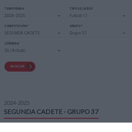
TEMPORADA
TIPO DE JUEGO
2024-2025
Futbol-11
*
*
COMPETICIÓN
GRUPO
SEGUNDA CADETE
Grupo 37
JORNADA
26 (Actual)
BUSCAR
2024-2025
SEGUNDA CADETE - GRUPO 37