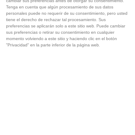
cambiar sus preferencias antes de otorgar su consentimiento.
'B'
Tenga en cuenta que algún procesamiento de sus datos
personales puede no requerir de su consentimiento, pero usted
C.D.
tiene el derecho de rechazar tal procesamiento. Sus
SPORT
preferencias se aplicarán solo a este sitio web. Puede cambiar
12
VILLA DE
10
26
2
4
20
35
148
0
VALLECAS
sus preferencias o retirar su consentimiento en cualquier
'B'
momento volviendo a este sitio y haciendo clic en el botón
"Privacidad" en la parte inferior de la página web.
C.D.
RIVAS
13
5
26
1
2
23
33
173
0
JARAMA
'C'
A.D.C.
SAN
14
5
26
1
2
23
21
124
0
FERMIN
'C'