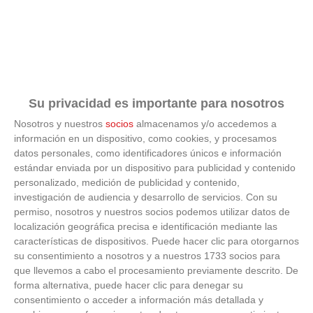
C.D.
6
VICALVARO
52
26
16
4
6
88
33
0
'E'
C.F. RACING
DE
7
49
26
16
1
9
86
37
0
VILLAVERDE
'E'
Su privacidad es importante para nosotros
Nosotros y nuestros
socios
almacenamos y/o accedemos a
ESC. FUT.
A.V. LA
información en un dispositivo, como cookies, y procesamos
8
29
26
9
2
15
58
67
0
CHIMENEA
datos personales, como identificadores únicos e información
'B'
estándar enviada por un dispositivo para publicidad y contenido
personalizado, medición de publicidad y contenido,
A.D.
investigación de audiencia y desarrollo de servicios.
Con su
9
MADRID
28
26
9
1
16
68
103
0
SUR 'B'
permiso, nosotros y nuestros socios podemos utilizar datos de
localización geográfica precisa e identificación mediante las
C.D. SPORTING
características de dispositivos. Puede hacer clic para otorgarnos
10
VALDEBERNARDO
27
26
8
3
15
51
88
0
su consentimiento a nosotros y a nuestros 1733 socios para
'B'
que llevemos a cabo el procesamiento previamente descrito. De
forma alternativa, puede hacer clic para denegar su
C.D.E
INNOVA
consentimiento o acceder a información más detallada y
11
23
26
7
2
17
41
95
0
MORATALAZ