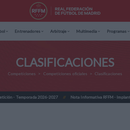
bol
Entrenadores
Arbitraje
Multimedia
Programas
CLASIFICACIONES
Competiciones
Competiciones oficiales
Clasificaciones
 - Temporada 2026-2027
Nota Informativa RFFM - Implantación pr
//