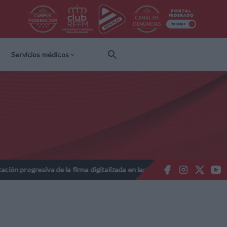
Servicios médicos
ogresiva de la firma digitalizada en las licencias federativas - Tempo