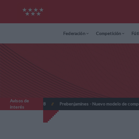
Federación
Competición
Fút
Avisos de
027 y 2027-2028
Prebenjamines - Nuevo modelo de competición
//
interés