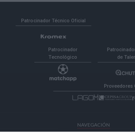
Patrocinador Técnico Oficial
Patrocinador
Patrocinador
Tecnológico
de Tale
Proveedores 
NAVEGACIÓN