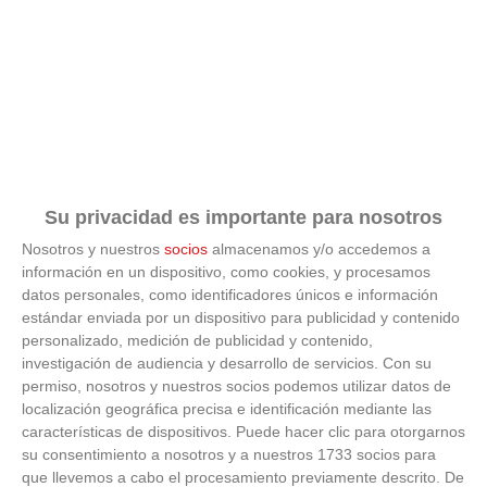
'A'
REAL C.D.
6
CARABANCHEL
52
30
15
7
8
60
40
0
'C'
AGRUPACION
7
C.D. LUCERO
47
30
14
5
11
96
63
0
LINCES 'A'
A.D. UNION
Su privacidad es importante para nosotros
8
CARRASCAL
46
30
13
7
10
62
46
0
'C'
Nosotros y nuestros
socios
almacenamos y/o accedemos a
información en un dispositivo, como cookies, y procesamos
SESEÑA
datos personales, como identificadores únicos e información
9
44
30
14
2
14
54
59
0
C.F. 'C'
estándar enviada por un dispositivo para publicidad y contenido
personalizado, medición de publicidad y contenido,
ESC.MUN.FUT.
investigación de audiencia y desarrollo de servicios.
Con su
10
43
30
12
7
11
51
57
0
ALUCHE 'B'
permiso, nosotros y nuestros socios podemos utilizar datos de
localización geográfica precisa e identificación mediante las
C.D.
características de dispositivos. Puede hacer clic para otorgarnos
ASOC
su consentimiento a nosotros y a nuestros 1733 socios para
11
38
30
11
5
14
46
61
0
RETIRO
que llevemos a cabo el procesamiento previamente descrito. De
SUR 'A'