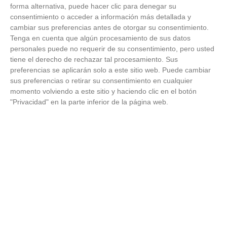
forma alternativa, puede hacer clic para denegar su
consentimiento o acceder a información más detallada y
FUNDACION
12
C.D.
35
30
11
2
17
56
65
0
cambiar sus preferencias antes de otorgar su consentimiento.
LEGANES 'A'
Tenga en cuenta que algún procesamiento de sus datos
personales puede no requerir de su consentimiento, pero usted
C.D.
tiene el derecho de rechazar tal procesamiento. Sus
MADRID
preferencias se aplicarán solo a este sitio web. Puede cambiar
13
SUR
22
30
6
4
20
54
85
0
LATINA
sus preferencias o retirar su consentimiento en cualquier
'A'
momento volviendo a este sitio y haciendo clic en el botón
"Privacidad" en la parte inferior de la página web.
C.D.
14
FORTUNA
18
30
5
3
22
29
76
0
'A'
C.D.
15
CAMPAMENTO
6
30
1
3
26
23
129
0
'A'
C.D.
PUERTA
16
3
30
0
3
27
22
149
0
BONITA
'A'