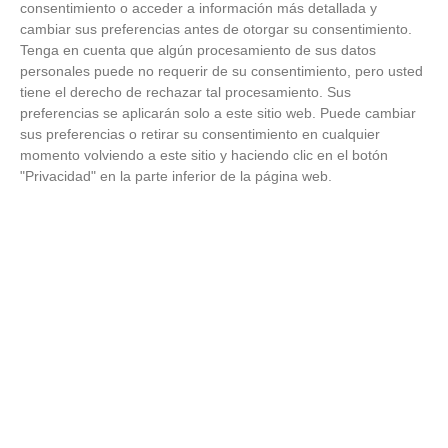
consentimiento o acceder a información más detallada y
cambiar sus preferencias antes de otorgar su consentimiento.
C.D.
Tenga en cuenta que algún procesamiento de sus datos
BECERRIL
12
20
28
6
2
20
58
124
0
DE LA
personales puede no requerir de su consentimiento, pero usted
SIERRA
tiene el derecho de rechazar tal procesamiento. Sus
preferencias se aplicarán solo a este sitio web. Puede cambiar
C.F.
sus preferencias o retirar su consentimiento en cualquier
COLLADO
13
18
28
5
3
20
45
128
0
momento volviendo a este sitio y haciendo clic en el botón
VILLALBA
"Privacidad" en la parte inferior de la página web.
'B'
ATLETICO
LEONES
14
DE
15
28
5
0
23
35
107
0
CASTILLA
'B'
C.D. EL
15
ESCORIAL
9
28
2
3
23
30
113
0
'A'