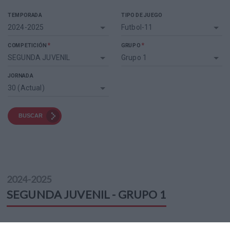
TEMPORADA
TIPO DE JUEGO
2024-2025
Futbol-11
*
*
COMPETICIÓN
GRUPO
SEGUNDA JUVENIL
Grupo 1
JORNADA
30 (Actual)
BUSCAR
2024-2025
SEGUNDA JUVENIL - GRUPO 1