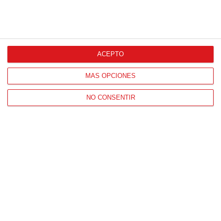
CONTACTO
HORARIO OFICINAS RFFM
ACEPTO
Lunes a viernes de 8:00 a 15:00 horas
MÁS OPCIONES
HORARIO DE INICIO DE TEMPORADA
(SEPTIEMBRE Y OCTUBRE)
NO CONSENTIR
De lunes a viernes de 8:00 a 15:30 horas
CONTACTO
Teléfono:
91 779 16 10
NAVEGACIÓN