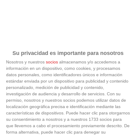
VILLANUEVA
6
47
28
15
2
11
80
58
0
DEL
PARDILLO 'B'
CERCEDA
7
42
28
13
3
12
70
81
0
C.F. 'B'
C.D.
ALBERTO
Su privacidad es importante para nosotros
8
39
28
11
6
11
51
72
0
COGORRO
'B'
Nosotros y nuestros
socios
almacenamos y/o accedemos a
información en un dispositivo, como cookies, y procesamos
C.D.
datos personales, como identificadores únicos e información
MINIFUTBOL
9
34
28
11
4
13
70
73
3
estándar enviada por un dispositivo para publicidad y contenido
TORRELODONES
personalizado, medición de publicidad y contenido,
'A'
investigación de audiencia y desarrollo de servicios.
Con su
permiso, nosotros y nuestros socios podemos utilizar datos de
ATLETICO
10
34
28
9
7
12
70
89
0
localización geográfica precisa e identificación mediante las
CERCEDILLA
características de dispositivos. Puede hacer clic para otorgarnos
su consentimiento a nosotros y a nuestros 1733 socios para
C.D.
NUEVO
que llevemos a cabo el procesamiento previamente descrito. De
11
27
28
8
3
17
61
102
0
BOADILLA
forma alternativa, puede hacer clic para denegar su
'J'