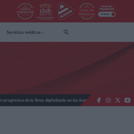
Servicios médicos
esiva de la firma digitalizada en las licencias federativas - Temporad