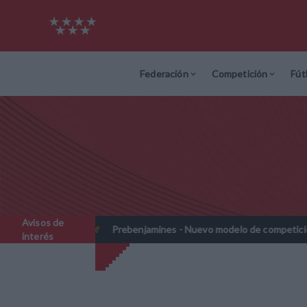
Federación
Competición
Fút
Avisos de
 y 2027-2028
Prebenjamines - Nuevo modelo de competición -
//
interés